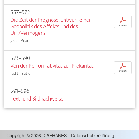
557–572
Die Zeit der Prognose. Entwurf einer
p
Geopolitik des Affekts und des
€ 9,95
Un-/Vermögens
Jasbir Puar
573–590
Von der Performativität zur Prekarität
p
€ 9,95
Judith Butler
591–596
Text- und Bildnachweise
Copyright
©
2026 DIAPHANES
Datenschutzerklärung