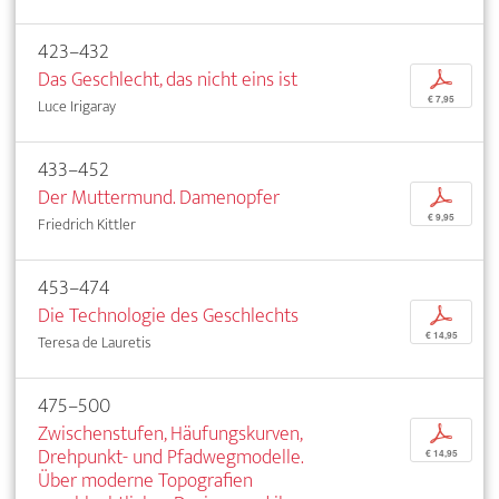
423–432
Das Geschlecht, das nicht eins ist
p
€ 7,95
Luce Irigaray
433–452
Der Muttermund. Damenopfer
p
€ 9,95
Friedrich Kittler
453–474
Die Technologie des Geschlechts
p
€ 14,95
Teresa de Lauretis
475–500
Zwischenstufen, Häufungskurven,
p
Drehpunkt- und Pfadwegmodelle.
€ 14,95
Über moderne Topografien