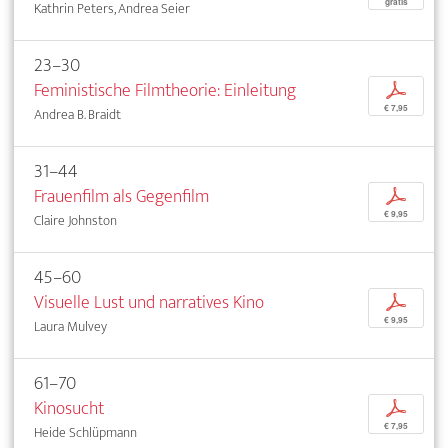
gratis
Kathrin Peters, Andrea Seier
23–30
Feministische Filmtheorie: Einleitung
p
€ 7,95
Andrea B. Braidt
31–44
Frauenfilm als Gegenfilm
p
€ 9,95
Claire Johnston
45–60
Visuelle Lust und narratives Kino
p
€ 9,95
Laura Mulvey
61–70
Kinosucht
p
€ 7,95
Heide Schlüpmann