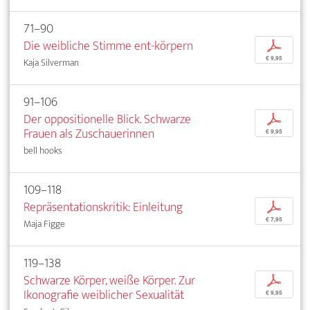
71–90
Die weibliche Stimme ent-körpern
p
€ 9,95
Kaja Silverman
91–106
Der oppositionelle Blick. Schwarze
p
Frauen als Zuschauerinnen
€ 9,95
bell hooks
109–118
Repräsentationskritik: Einleitung
p
€ 7,95
Maja Figge
119–138
Schwarze Körper, weiße Körper. Zur
p
Ikonografie weiblicher Sexualität
€ 9,95