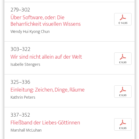
279–302
Über Software, oder: Die
p
Beharrlichkeit visuellen Wissens
€ 14,95
Wendy Hui Kyong Chun
303–322
Wir sind nicht allein auf der Welt
p
€ 9,95
Isabelle Stengers
325–336
Einleitung: Zeichen, Dinge, Räume
p
€ 9,95
Kathrin Peters
337–352
Fließband der Liebes-Göttinnen
p
€ 9,95
Marshall McLuhan