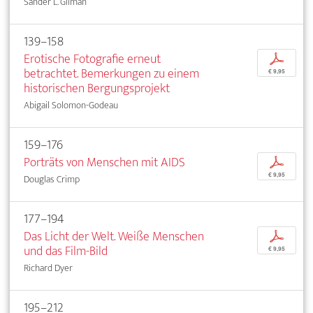
Sander L. Gilman
139–158
Erotische Fotografie erneut
p
betrachtet. Bemerkungen zu einem
€ 9,95
historischen Bergungsprojekt
Abigail Solomon-Godeau
159–176
Porträts von Menschen mit AIDS
p
€ 9,95
Douglas Crimp
177–194
Das Licht der Welt. Weiße Menschen
p
und das Film-Bild
€ 9,95
Richard Dyer
195–212