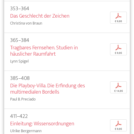
353–364
Das Geschlecht der Zeichen
p
€ 9,95
Christina von Braun
365–384
Tragbares Fernsehen. Studien in
p
häuslicher Raumfahrt
€ 9,95
Lynn Spigel
385–408
Die Playboy-Villa. Die Erfindung des
p
multimedialen Bordells
€ 14,95
Paul B. Preciado
411–422
Einleitung: Wissensordnungen
p
€ 9,95
Ulrike Bergermann