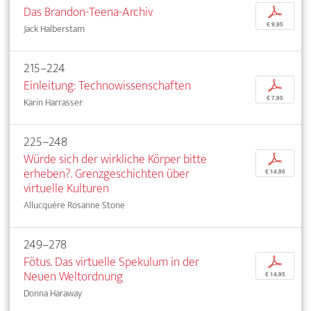
Das Brandon-Teena-Archiv
p
€ 9,95
Jack Halberstam
215–224
Einleitung: Technowissenschaften
p
€ 7,95
Karin Harrasser
225–248
Würde sich der wirkliche Körper bitte
p
erheben?. Grenzgeschichten über
€ 14,95
virtuelle Kulturen
Allucquère Rosanne Stone
249–278
Fötus. Das virtuelle Spekulum in der
p
Neuen Weltordnung
€ 14,95
Donna Haraway