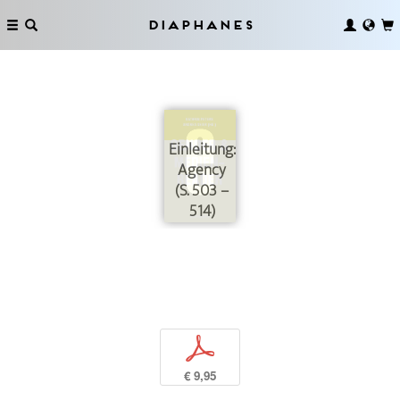
Diaphanes
Einleitung:
Agency
(S. 503 –
514)
p
€ 9,95