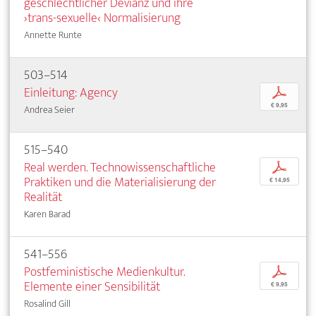
geschlechtlicher Devianz und ihre
›trans-sexuelle‹ Normalisierung
Annette Runte
503–514
Einleitung: Agency
p
€ 9,95
Andrea Seier
515–540
Real werden. Technowissenschaftliche
p
Praktiken und die Materialisierung der
€ 14,95
Realität
Karen Barad
541–556
Postfeministische Medienkultur.
p
Elemente einer Sensibilität
€ 9,95
Rosalind Gill