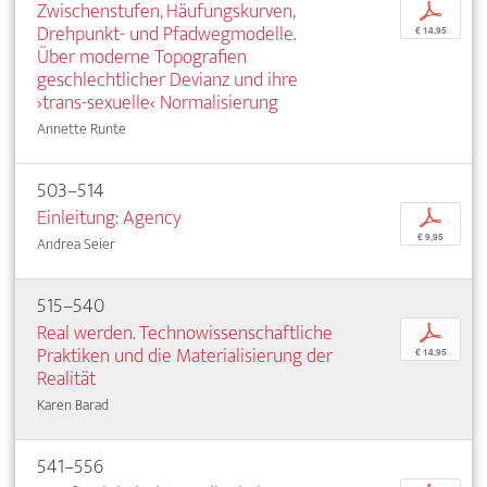
Zwischenstufen, Häufungskurven,
p
Drehpunkt- und Pfadwegmodelle.
€ 14,95
Über moderne Topografien
geschlechtlicher Devianz und ihre
›trans-sexuelle‹ Normalisierung
Annette Runte
503–514
Einleitung: Agency
p
€ 9,95
Andrea Seier
515–540
Real werden. Technowissenschaftliche
p
Praktiken und die Materialisierung der
€ 14,95
Realität
Karen Barad
541–556