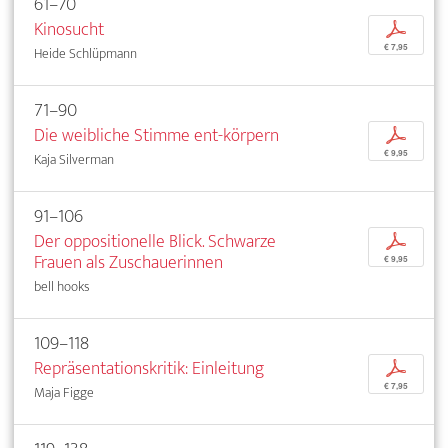
61–70
Kinosucht
p
€ 7,95
Heide Schlüpmann
71–90
Die weibliche Stimme ent-körpern
p
€ 9,95
Kaja Silverman
91–106
Der oppositionelle Blick. Schwarze
p
Frauen als Zuschauerinnen
€ 9,95
bell hooks
109–118
Repräsentationskritik: Einleitung
p
€ 7,95
Maja Figge