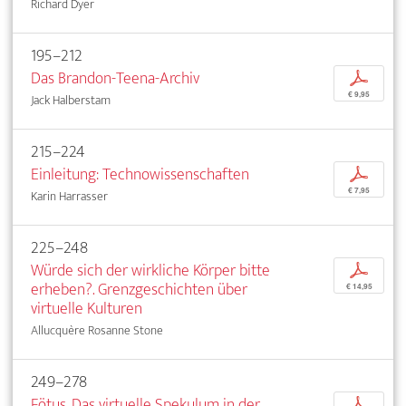
Richard Dyer
195–212
Das Brandon-Teena-Archiv
p
€ 9,95
Jack Halberstam
215–224
Einleitung: Technowissenschaften
p
€ 7,95
Karin Harrasser
225–248
Würde sich der wirkliche Körper bitte
p
erheben?. Grenzgeschichten über
€ 14,95
virtuelle Kulturen
Allucquère Rosanne Stone
249–278
Fötus. Das virtuelle Spekulum in der
p