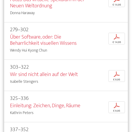
Neuen Weltordnung
€ 14,95
Donna Haraway
279–302
Über Software, oder: Die
p
Beharrlichkeit visuellen Wissens
€ 14,95
Wendy Hui Kyong Chun
303–322
Wir sind nicht allein auf der Welt
p
€ 9,95
Isabelle Stengers
325–336
Einleitung: Zeichen, Dinge, Räume
p
€ 9,95
Kathrin Peters
337–352