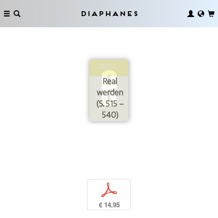
Diaphanes
Real
werden
(S. 515 –
540)
p
€ 14,95