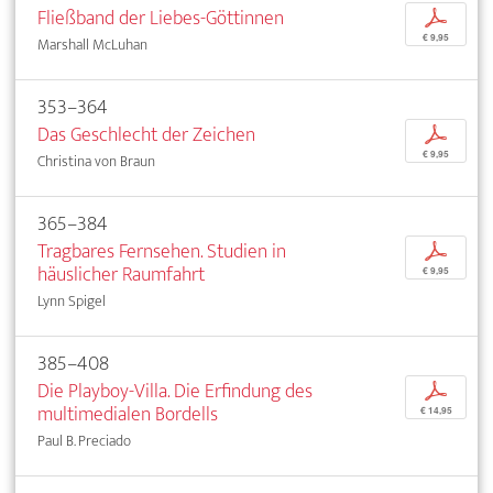
Fließband der Liebes-Göttinnen
p
€ 9,95
Marshall McLuhan
353–364
Das Geschlecht der Zeichen
p
€ 9,95
Christina von Braun
365–384
Tragbares Fernsehen. Studien in
p
häuslicher Raumfahrt
€ 9,95
Lynn Spigel
385–408
Die Playboy-Villa. Die Erfindung des
p
multimedialen Bordells
€ 14,95
Paul B. Preciado