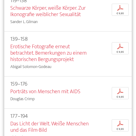
119–138
Schwarze Körper, weiße Körper. Zur
p
Ikonografie weiblicher Sexualität
€ 9,95
Sander L. Gilman
139–158
Erotische Fotografie erneut
p
betrachtet. Bemerkungen zu einem
€ 9,95
historischen Bergungsprojekt
Abigail Solomon-Godeau
159–176
Porträts von Menschen mit AIDS
p
€ 9,95
Douglas Crimp
177–194
Das Licht der Welt. Weiße Menschen
p
und das Film-Bild
€ 9,95