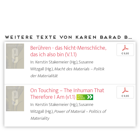
Weitere Texte von Karen Barad bei DIAPHANES
Berühren - das Nicht-Menschliche,
p
das ich also bin (V.1.1)
€ 9,95
In: Kerstin Stakemeier (Hg.), Susanne
Witzgall (Hg.),
Macht des Materials – Politik
der Materialität
On Touching – The Inhuman That
p
Therefore I Am (v1.1)
OPEN
€ 9,95
ACCESS
In: Kerstin Stakemeier (Hg.), Susanne
Witzgall (Hg.),
Power of Material – Politics of
Materiality