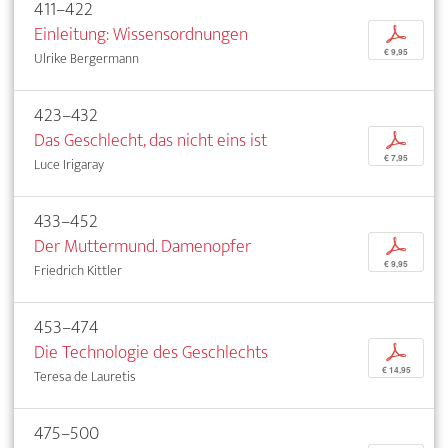
411–422
Einleitung: Wissensordnungen
p
€ 9,95
Ulrike Bergermann
423–432
Das Geschlecht, das nicht eins ist
p
€ 7,95
Luce Irigaray
433–452
Der Muttermund. Damenopfer
p
€ 9,95
Friedrich Kittler
453–474
Die Technologie des Geschlechts
p
€ 14,95
Teresa de Lauretis
475–500