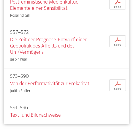
Postfeministische Medienkultur.
p
Elemente einer Sensibilität
€ 9,95
Rosalind Gill
557–572
Die Zeit der Prognose. Entwurf einer
p
Geopolitik des Affekts und des
€ 9,95
Un-/Vermögens
Jasbir Puar
573–590
Von der Performativität zur Prekarität
p
€ 9,95
Judith Butler
591–596
Text- und Bildnachweise