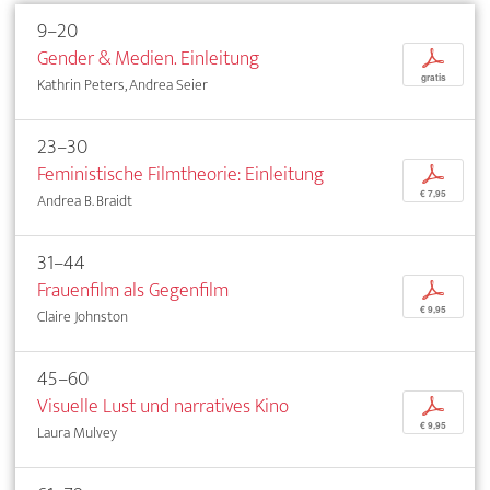
9–20
Gender & Medien. Einleitung
p
gratis
Kathrin Peters, Andrea Seier
23–30
Feministische Filmtheorie: Einleitung
p
€ 7,95
Andrea B. Braidt
31–44
Frauenfilm als Gegenfilm
p
€ 9,95
Claire Johnston
45–60
Visuelle Lust und narratives Kino
p
€ 9,95
Laura Mulvey