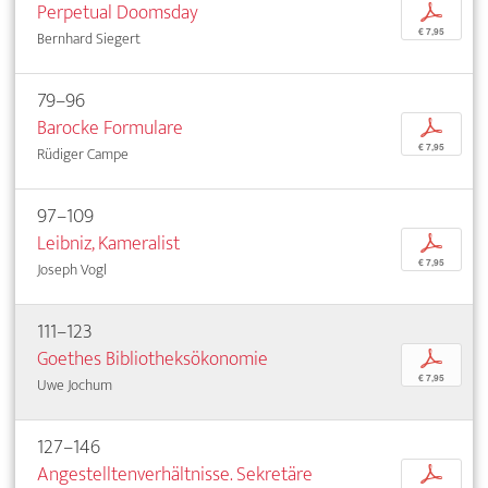
Perpetual Doomsday
p
€ 7,95
Bernhard Siegert
79–96
Barocke Formulare
p
€ 7,95
Rüdiger Campe
97–109
Leibniz, Kameralist
p
€ 7,95
Joseph Vogl
111–123
Goethes Bibliotheksökonomie
p
€ 7,95
Uwe Jochum
127–146
Angestelltenverhältnisse. Sekretäre
p