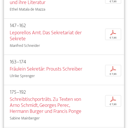
und ihre Literatur
€ 7,95
Ethel Matala de Mazza
147–162
Leporellos Amt. Das Sekretariat der
p
Sekrete
€ 7,95
Manfred Schneider
163–174
Fräulein Sekretär: Prousts Schreiber
p
€ 7,95
Ulrike Sprenger
175–192
Schreibtischporträts. Zu Texten von
p
Arno Schmidt, Georges Perec,
€ 7,95
Hermann Burger und Francis Ponge
Sabine Mainberger