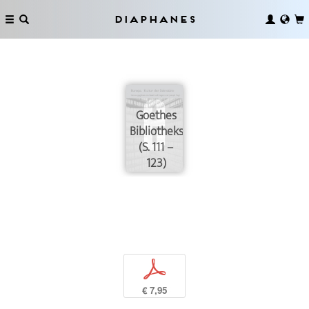
Diaphanes
Goethes
Bibliotheksökonomie
(S. 111 –
123)
p
€ 7,95