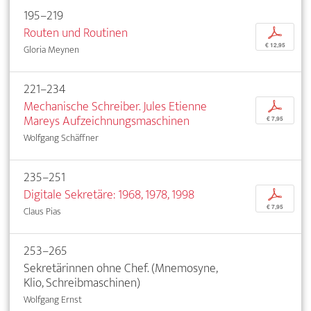
195–219
Routen und Routinen
p
€ 12,95
Gloria Meynen
221–234
Mechanische Schreiber. Jules Etienne
p
Mareys Aufzeichnungsmaschinen
€ 7,95
Wolfgang Schäffner
235–251
Digitale Sekretäre: 1968, 1978, 1998
p
€ 7,95
Claus Pias
253–265
Sekretärinnen ohne Chef. (Mnemosyne,
Klio, Schreibmaschinen)
Wolfgang Ernst