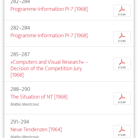
282–284
Programme-Information PI-7 [1968]
p
€ 5,95
282–284
Programme-Information PI-7 [1968]
p
€ 5,95
285–287
»Computers and Visual Research« –
p
Decision of the Competition Jury
€ 5,95
[1968]
288–290
The Situation of NT [1968]
p
€ 5,95
Matko Mestrovic
291–294
Neue Tendenzen [1964]
p
€ 5,95
Matko Mestrovic