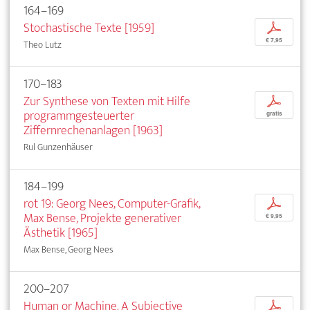
164–169
Stochastische Texte [1959]
p
€ 7,95
Theo Lutz
170–183
Zur Synthese von Texten mit Hilfe
p
programmgesteuerter
gratis
Ziffernrechenanlagen [1963]
Rul Gunzenhäuser
184–199
rot 19: Georg Nees, Computer-Grafik,
p
Max Bense, Projekte generativer
€ 9,95
Ästhetik [1965]
Max Bense, Georg Nees
200–207
Human or Machine. A Subjective
p