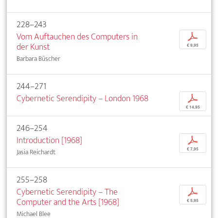
228–243
Vom Auftauchen des Computers in
p
der Kunst
€ 9,95
Barbara Büscher
244–271
Cybernetic Serendipity – London 1968
p
€ 14,95
246–254
Introduction [1968]
p
€ 7,95
Jasia Reichardt
255–258
Cybernetic Serendipity – The
p
Computer and the Arts [1968]
€ 5,95
Michael Blee