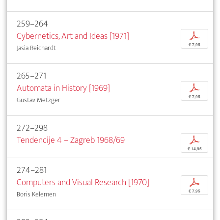
259–264
Cybernetics, Art and Ideas [1971]
p
€ 7,95
Jasia Reichardt
265–271
Automata in History [1969]
p
€ 7,95
Gustav Metzger
272–298
Tendencije 4 – Zagreb 1968/69
p
€ 14,95
274–281
Computers and Visual Research [1970]
p
€ 7,95
Boris Kelemen