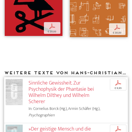
p
p
€ 20,00
€ 30,00
Weitere Texte von Hans-Christian von Herrmann bei DIAPHANES
Sinnliche Gewissheit. Zur
p
Psychophysik der Phantasie bei
€ 9,95
Wilhelm Dilthey und Wilhelm
Scherer
In: Cornelius Borck (Hg.), Armin Schäfer (Hg.),
Psychographien
»Der geistige Mensch und die
p