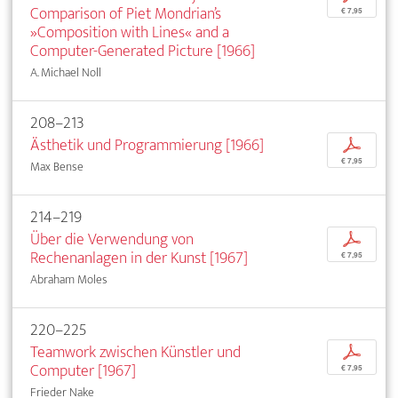
Comparison of Piet Mondrian’s
€ 7,95
»Composition with Lines« and a
Computer-Generated Picture [1966]
A. Michael Noll
208–213
Ästhetik und Programmierung [1966]
p
€ 7,95
Max Bense
214–219
Über die Verwendung von
p
Rechenanlagen in der Kunst [1967]
€ 7,95
Abraham Moles
220–225
Teamwork zwischen Künstler und
p
Computer [1967]
€ 7,95
Frieder Nake