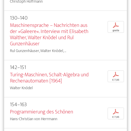
Christoph Hoffmann
130–140
Maschinensprache – Nachrichten aus
p
der »Galeere«. Interview mit Elisabeth
gratis
Walther, Walter Knödel und Rul
Gunzenhäuser
Rul Gunzenhäuser, Walter Knödel, ...
142–151
Turing-Maschinen, Schalt-Algebra und
p
Rechenautomaten [1964]
€ 7,95
Walter Knödel
154–163
Programmierung des Schönen
p
€ 7,95
Hans-Christian von Herrmann