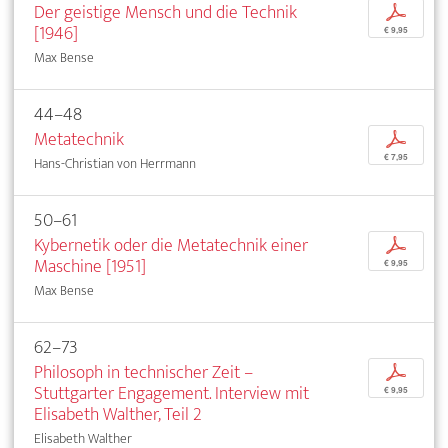
Der geistige Mensch und die Technik
p
[1946]
€ 9,95
Max Bense
44–48
Metatechnik
p
€ 7,95
Hans-Christian von Herrmann
50–61
Kybernetik oder die Metatechnik einer
p
Maschine [1951]
€ 9,95
Max Bense
62–73
Philosoph in technischer Zeit –
p
Stuttgarter Engagement. Interview mit
€ 9,95
Elisabeth Walther, Teil 2
Elisabeth Walther