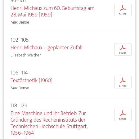
96–101
Henri Michaux zum 60. Geburtstag am
p
28. Mai 1959 [1959]
€ 7,95
Max Bense
102–105
Henri Michaux – geplanter Zufall
p
€ 5,95
Elisabeth Walther
106–114
Textästhetik [1960]
p
€ 7,95
Max Bense
118–129
Eine Maschine und ihr Betrieb. Zur
p
Gründung des Recheninstituts der
€ 9,95
Technischen Hochschule Stuttgart,
1956–1964