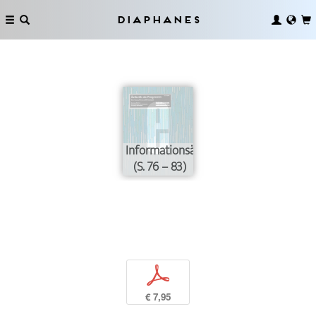
Diaphanes
Informationsästhetik
(S. 76 – 83)
p
€ 7,95