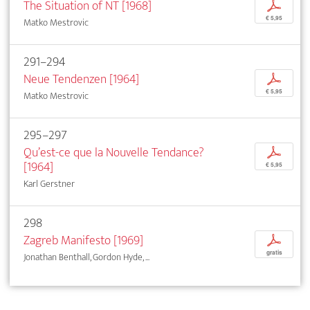
The Situation of NT [1968]
p
€ 5,95
Matko Mestrovic
291–294
Neue Tendenzen [1964]
p
€ 5,95
Matko Mestrovic
295–297
Qu’est-ce que la Nouvelle Tendance?
p
[1964]
€ 5,95
Karl Gerstner
298
Zagreb Manifesto [1969]
p
gratis
Jonathan Benthall, Gordon Hyde, ...