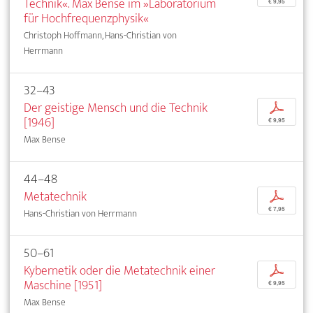
Technik«. Max Bense im »Laboratorium
€ 9,95
für Hochfrequenzphysik«
Christoph Hoffmann, Hans-Christian von
Herrmann
32–43
Der geistige Mensch und die Technik
p
[1946]
€ 9,95
Max Bense
44–48
Metatechnik
p
€ 7,95
Hans-Christian von Herrmann
50–61
Kybernetik oder die Metatechnik einer
p
Maschine [1951]
€ 9,95
Max Bense