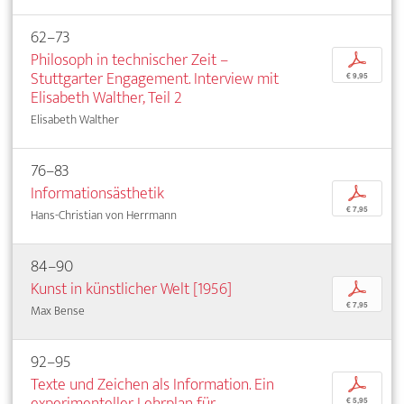
62–73
Philosoph in technischer Zeit –
p
Stuttgarter Engagement. Interview mit
€ 9,95
Elisabeth Walther, Teil 2
Elisabeth Walther
76–83
Informationsästhetik
p
€ 7,95
Hans-Christian von Herrmann
84–90
Kunst in künstlicher Welt [1956]
p
€ 7,95
Max Bense
92–95
Texte und Zeichen als Information. Ein
p
experimenteller Lehrplan für
€ 5,95