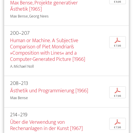
Max Bense, Projekte generativer
€ 9,95
Ästhetik [1965]
Max Bense, Georg Nees
200–207
Human or Machine. A Subjective
p
Comparison of Piet Mondrian’s
€ 7,95
»Composition with Lines« and a
Computer-Generated Picture [1966]
A. Michael Noll
208–213
Ästhetik und Programmierung [1966]
p
€ 7,95
Max Bense
214–219
Über die Verwendung von
p
Rechenanlagen in der Kunst [1967]
€ 7,95