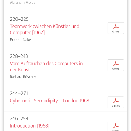
Abraham Moles
220–225
Teamwork zwischen Künstler und
p
Computer [1967]
€ 7,95
Frieder Nake
228–243
Vom Auftauchen des Computers in
p
der Kunst
€ 9,95
Barbara Büscher
244–271
Cybernetic Serendipity – London 1968
p
€ 14,95
246–254
Introduction [1968]
p
€ 7,95