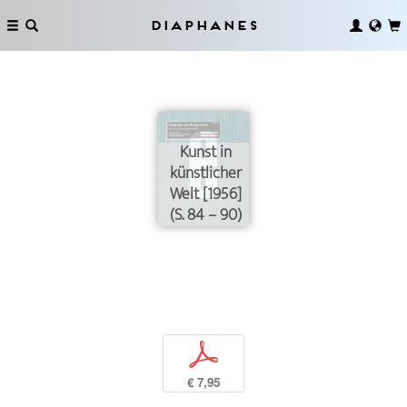
Diaphanes
Kunst in
künstlicher
Welt [1956]
(S. 84 – 90)
p
€ 7,95