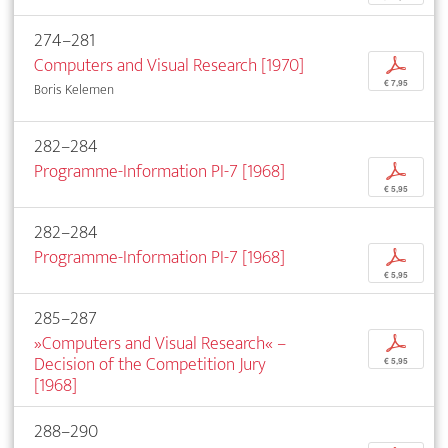
274–281
Computers and Visual Research [1970]
p
€ 7,95
Boris Kelemen
282–284
Programme-Information PI-7 [1968]
p
€ 5,95
282–284
Programme-Information PI-7 [1968]
p
€ 5,95
285–287
»Computers and Visual Research« –
p
Decision of the Competition Jury
€ 5,95
[1968]
288–290