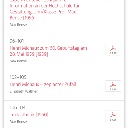
Information an der Hochschule für
Gestaltung, Ulm/Klasse Prof. Max
Bense [1956]
Max Bense
96–101
Henri Michaux zum 60. Geburtstag am
p
28. Mai 1959 [1959]
€ 7,95
Max Bense
102–105
Henri Michaux – geplanter Zufall
p
€ 5,95
Elisabeth Walther
106–114
Textästhetik [1960]
p
€ 7,95
Max Bense