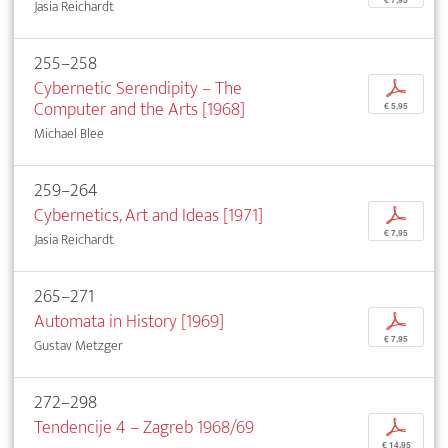
Jasia Reichardt
255–258
Cybernetic Serendipity – The
p
Computer and the Arts [1968]
€ 5,95
Michael Blee
259–264
Cybernetics, Art and Ideas [1971]
p
€ 7,95
Jasia Reichardt
265–271
Automata in History [1969]
p
€ 7,95
Gustav Metzger
272–298
Tendencije 4 – Zagreb 1968/69
p
€ 14,95