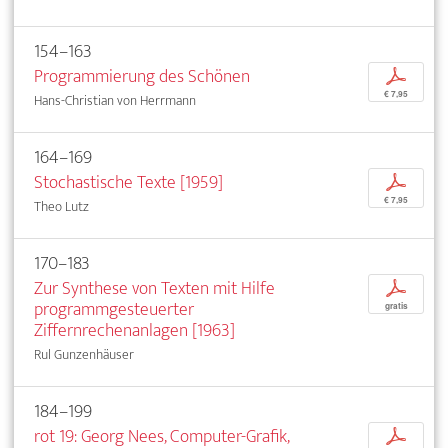
154–163
Programmierung des Schönen
p
€ 7,95
Hans-Christian von Herrmann
164–169
Stochastische Texte [1959]
p
€ 7,95
Theo Lutz
170–183
Zur Synthese von Texten mit Hilfe
p
programmgesteuerter
gratis
Ziffernrechenanlagen [1963]
Rul Gunzenhäuser
184–199
rot 19: Georg Nees, Computer-Grafik,
p