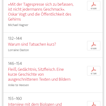
»Mit der Tagespresse sich zu befassen,
p
ist nicht jedermanns Geschmack«.
€ 9,95
Oskar Vogt und die Öffentlichkeit des
Gehirns
Michael Hagner
132–144
Warum sind Tatsachen kurz?
p
€ 9,95
Lorraine Daston
146–154
Fleiß, Gedächtnis, Sitzfleisch. Eine
p
kurze Geschichte von
€ 7,95
ausgeschnittenen Texten und Bildern
Anke te Heesen
155–160
Interview mit dem Biologen und
p