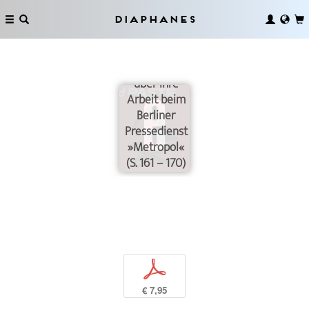
Diaphanes
Interview mit
Lucia
Hertweck
über ihre
Arbeit beim
Berliner
Pressedienst
»Metropol«
(S. 161 – 170)
p
€ 7,95