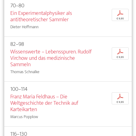
70–80
Ein Experimentalphysiker als
p
antitheoretischer Sammler
€ 9,95
Dieter Hoffmann
82–98
Wissenswerte – Lebensspuren. Rudolf
p
Virchow und das medizinische
€ 9,95
Sammeln
Thomas Schnalke
100–114
Franz Maria Feldhaus – Die
p
Weltgeschichte der Technik auf
€ 9,95
Karteikarten
Marcus Popplow
116–130