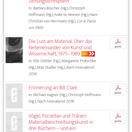
Zeitungsschnipseln
In: Barbara Büscher (Hg.), Christoph
Hoffmann (Hg.), Anke te Heesen (Hg.), Hans-
Christian von Herrmann (Hg.),
Cut & Paste
um 1900
Die Lust am Material. Über das
p
Nebeneinander von Kunst und
gratis
Wissenschaft, 1975–1989
ABO
In: Nils Güttler (Hg.), Margarete Pratschke
(Hg.), Max Stadler (Hg.),
Nach Feierabend
2016
Erinnerung an Bill Clark
p
gratis
In: Michael Hagner (Hg.), Christoph Hoffmann
(Hg.),
Nach Feierabend 2018
Vögel, Porzellan und Tränen.
p
Materialbeschreibungskunst in
gratis
drei Büchern – und ein