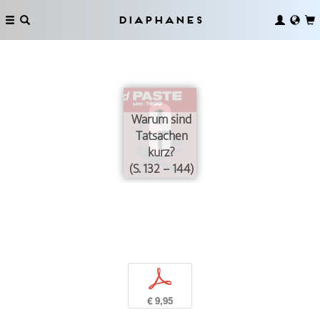
Diaphanes
Warum sind
Tatsachen
kurz?
(S. 132 – 144)
p
€ 9,95