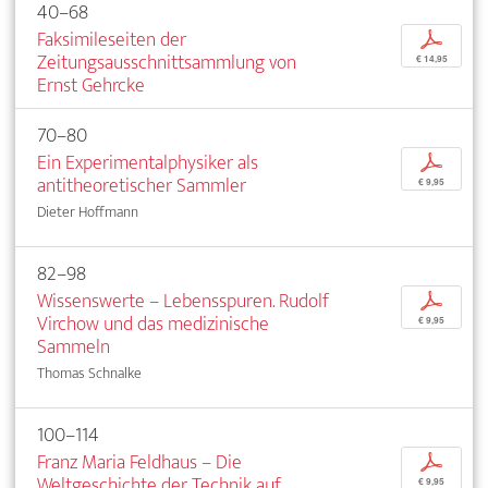
40–68
Faksimileseiten der
p
Zeitungsausschnittsammlung von
€ 14,95
Ernst Gehrcke
70–80
Ein Experimentalphysiker als
p
antitheoretischer Sammler
€ 9,95
Dieter Hoffmann
82–98
Wissenswerte – Lebensspuren. Rudolf
p
Virchow und das medizinische
€ 9,95
Sammeln
Thomas Schnalke
100–114
Franz Maria Feldhaus – Die
p
Weltgeschichte der Technik auf
€ 9,95