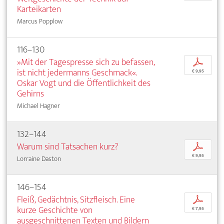
Karteikarten
Marcus Popplow
116–130
»Mit der Tagespresse sich zu befassen,
p
ist nicht jedermanns Geschmack«.
€ 9,95
Oskar Vogt und die Öffentlichkeit des
Gehirns
Michael Hagner
132–144
Warum sind Tatsachen kurz?
p
€ 9,95
Lorraine Daston
146–154
Fleiß, Gedächtnis, Sitzfleisch. Eine
p
kurze Geschichte von
€ 7,95
ausgeschnittenen Texten und Bildern