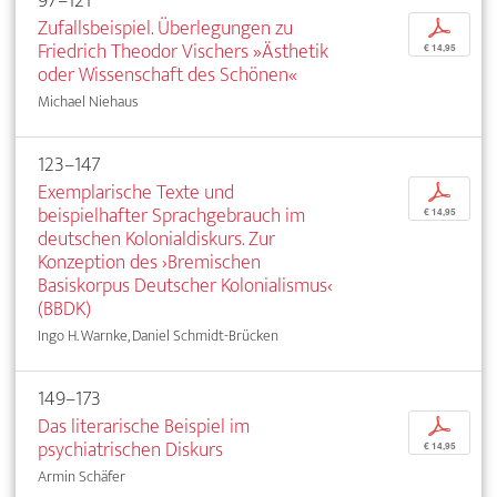
97–121
Zufallsbeispiel. Überlegungen zu
p
Friedrich Theodor Vischers »Ästhetik
€ 14,95
oder Wissenschaft des Schönen«
Michael Niehaus
123–147
Exemplarische Texte und
p
beispielhafter Sprachgebrauch im
€ 14,95
deutschen Kolonialdiskurs. Zur
Konzeption des ›Bremischen
Basiskorpus Deutscher Kolonialismus‹
(BBDK)
Ingo H. Warnke, Daniel Schmidt-Brücken
149–173
Das literarische Beispiel im
p
psychiatrischen Diskurs
€ 14,95
Armin Schäfer