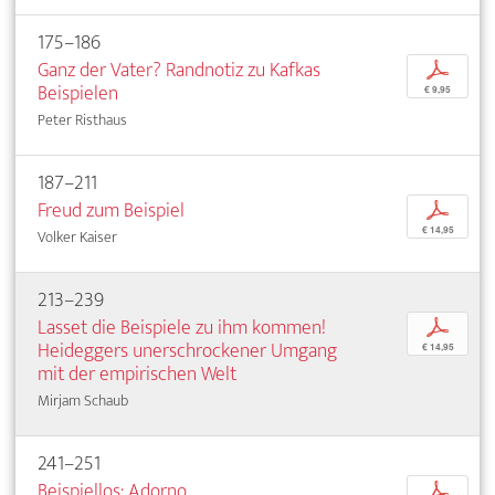
175–186
Ganz der Vater? Randnotiz zu Kafkas
p
Beispielen
€ 9,95
Peter Risthaus
187–211
Freud zum Beispiel
p
€ 14,95
Volker Kaiser
213–239
Lasset die Beispiele zu ihm kommen!
p
Heideggers unerschrockener Umgang
€ 14,95
mit der empirischen Welt
Mirjam Schaub
241–251
Beispiellos: Adorno
p