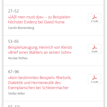
27–52
»[A]ll men must dye« – zu Beispielen
p
höchster Evidenz bei David Hume
€ 14,95
Carolin Blumenberg
53–65
Beispielszeugung. Heinrich von Kleists
p
»Brief eines Mahlers an seinen Sohn«
€ 9,95
Nicolas Pethes
67–96
»Kein bestimmtes Beispiel«. Rhetorik,
p
Dialektik und Hermeneutik des
€ 14,95
Exemplarischen bei Schleiermacher
Stefan Willer