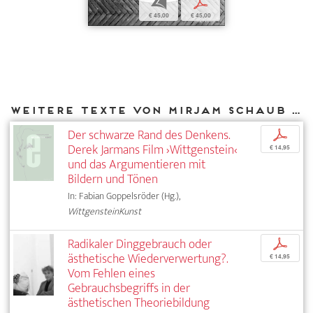
b
p
€ 45,00
€ 45,00
Weitere Texte von Mirjam Schaub bei DIAPHANES
Der schwarze Rand des Denkens.
p
Derek Jarmans Film ›Wittgenstein‹
€ 14,95
und das Argumentieren mit
Bildern und Tönen
In: Fabian Goppelsröder (Hg.),
WittgensteinKunst
Radikaler Dinggebrauch oder
p
ästhetische Wiederverwertung?.
€ 14,95
Vom Fehlen eines
Gebrauchsbegriffs in der
ästhetischen Theoriebildung