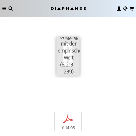
Beispiele
zu ihm
Diaphanes
kommen!
Heideggers
unerschrockener
Umgang
mit der
empirischen
Welt
(S. 213 –
239)
p
€ 14,95