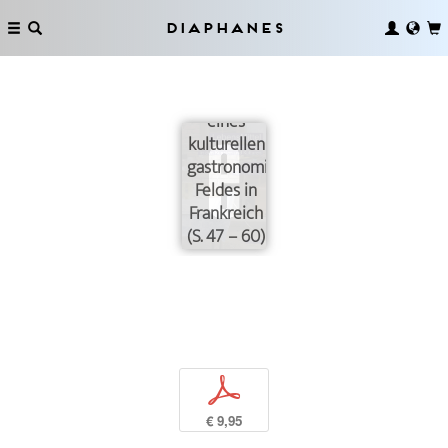
Über das
Essen
Diaphanes
schreiben.
Die
Ausbildung
eines
kulturellen
gastronomischen
Feldes in
Frankreich
(S. 47 – 60)
p
€ 9,95