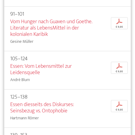
91–101
Vom Hunger nach Guaven und Goethe.
p
Literatur als LebensMittel in der
€ 9,95
kolonialen Karibik
Gesine Müller
105–124
Essen: Vom Lebensmittel zur
p
Leidensquelle
€ 9,95
André Blum
125–138
Essen diesseits des Diskurses:
p
Seinsbezug vs. Ontophobie
€ 9,95
Hartmann Römer