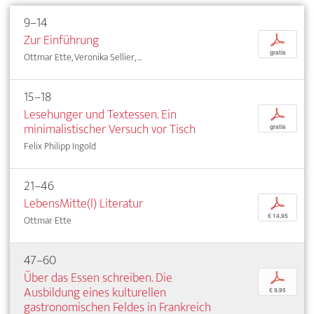
9–14
Zur Einführung
p
gratis
Ottmar Ette, Veronika Sellier, ...
15–18
Lesehunger und Textessen. Ein
p
minimalistischer Versuch vor Tisch
gratis
Felix Philipp Ingold
21–46
LebensMitte(l) Literatur
p
€ 14,95
Ottmar Ette
47–60
Über das Essen schreiben. Die
p
Ausbildung eines kulturellen
€ 9,95
gastronomischen Feldes in Frankreich