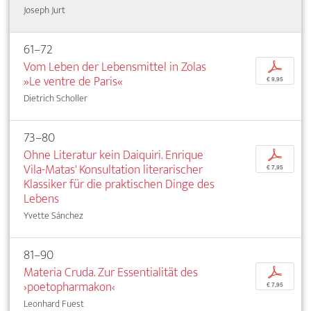
Joseph Jurt
61–72
Vom Leben der Lebensmittel in Zolas
p
»Le ventre de Paris«
€ 9,95
Dietrich Scholler
73–80
Ohne Literatur kein Daiquiri. Enrique
p
Vila-Matas' Konsultation literarischer
€ 7,95
Klassiker für die praktischen Dinge des
Lebens
Yvette Sánchez
81–90
Materia Cruda. Zur Essentialität des
p
›poetopharmakon‹
€ 7,95
Leonhard Fuest