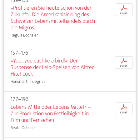
139–153
»Profitieren Sie heute schon von der
p
Zukunft« Die Amerikanisierung des
€ 9,95
Schweizer Lebensmittelhandels durch
die Migros
Regula Bochsler
157–176
»You…you eat like a bird!«: Der
p
Suspense der Leib-Speisen von Alfred
€ 9,95
Hitchcock
Hansmartin Siegrist
177–196
Lebens-Mitte oder Lebens-Mittel? –
p
Zur Produktion von Fettleibigkeit in
€ 9,95
Film und Fernsehen
Beate Ochsner