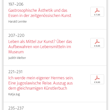
197–206
Gastrosophische Ästhetik und das
p
Essen in der zeitgenössischen Kunst
€ 7,95
Harald Lemke
207–220
Leben als Mittel zur Kunst? Über das
p
Aufbewahren von Lebensmitteln im
€ 9,95
Museum
Judith Welter
221–231
Ich werde mein eigener Hermes sein.
p
Eine jugoslawische Reise. Auszug aus
€ 9,95
dem gleichnamigen Künstlerbuch
Katja Jug
235–237