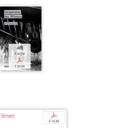
b
€ 50,00
p
€ 50,00
 Filmen
p
€ 14,95