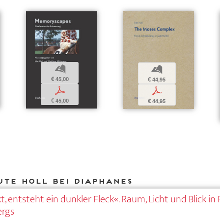
b
b
€ 45,00
€ 44,95
p
p
€ 45,00
€ 44,95
Ute Holl bei DIAPHANES
, entsteht ein dunkler Fleck«. Raum, Licht und Blick in
ergs