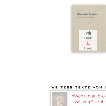
b
€ 40,00
p
€ 40,00
Weitere Texte von 
»Wohin man blickt
Josef von Sternb