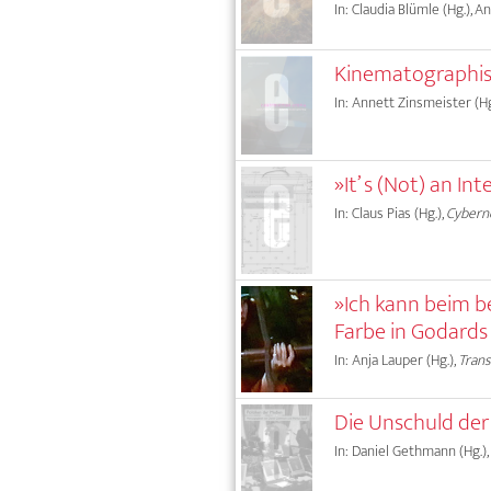
In: Claudia Blümle (Hg.), 
Kinematographis
In: Annett Zinsmeister (Hg
»It’ s (Not) an I
In: Claus Pias (Hg.),
Cyberne
»Ich kann beim be
Farbe in Godard
In: Anja Lauper (Hg.),
Tran
Die Unschuld der
In: Daniel Gethmann (Hg.),