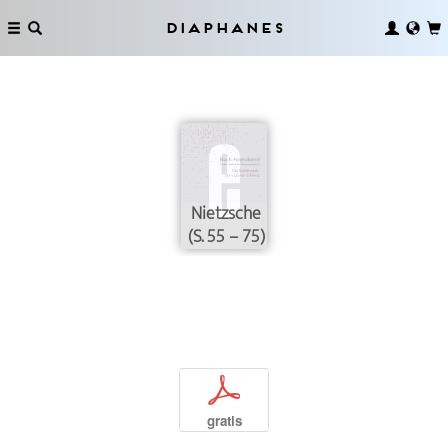
Diaphanes
Nietzsche
(S. 55 – 75)
p
gratis