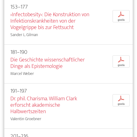
153–177
›Infectobesity‹: Die Konstruktion von
p
Infektionskrankheiten von der
gratis
Vogelgrippe bis zur Fettsucht
Sander L. Gilman
181–190
Die Geschichte wissenschaftlicher
p
Dinge als Epistemologie
gratis
Marcel Weber
191–197
Dr. phil. Charisma. William Clark
p
erforscht akademische
gratis
Halbwertszeiten
Valentin Groebner
201–216