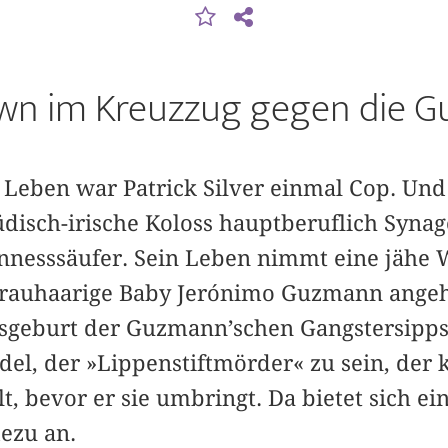
n im Kreuzzug gegen die 
 Leben war Patrick Silver einmal Cop. Und
r jüdisch-irische Koloss hauptberuflich Sy
nnesssäufer. Sein Leben nimmt eine jähe W
grauhaarige Baby Jerónimo Guzmann angeh
sgeburt der Guzmann’schen Gangstersipps
idel, der »Lippenstiftmörder« zu sein, der 
t, bevor er sie umbringt. Da bietet sich e
dezu an.