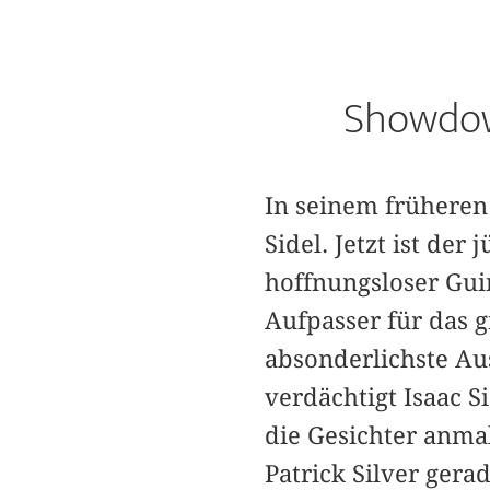
Showdow
In seinem früheren
Sidel. Jetzt ist de
hoffnungsloser Gui
Aufpasser für das 
absonderlichste Au
verdächtigt Isaac S
die Gesichter anmal
Patrick Silver gera