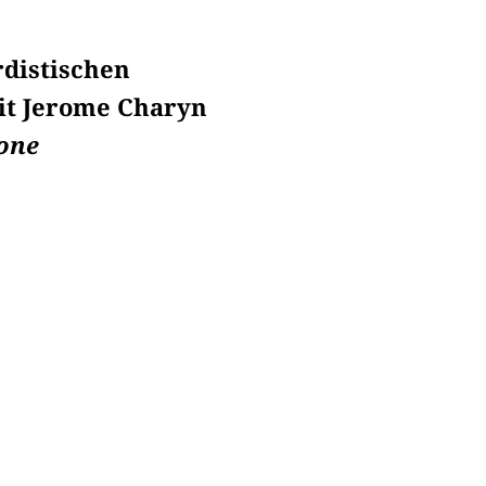
rdistischen
it Jerome Charyn
tone