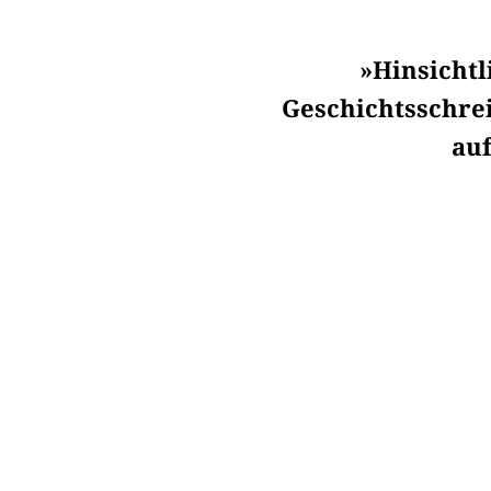
»Hinsichtl
Geschichtsschre
au