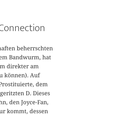
 Connection
haften beherrschten
inem Bandwurm, hat
um direkter am
u können). Auf
Prostituierte, dem
eritzten D. Dieses
hn, den Joyce-Fan,
Spur kommt, dessen