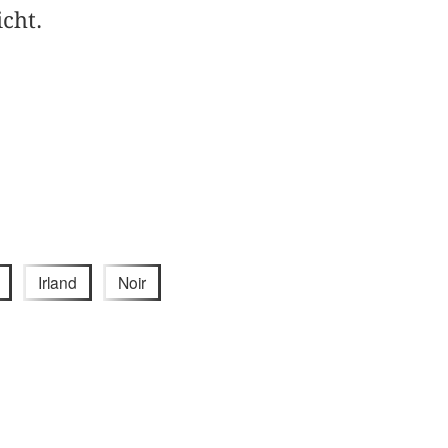
cht.
Irland
Noir