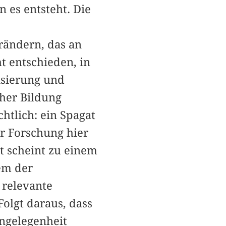
 es entsteht. Die
rändern, das an
t entschieden, in
isierung und
her Bildung
htlich: ein Spagat
er Forschung hier
t scheint zu einem
tem der
 relevante
Folgt daraus, dass
ngelegenheit