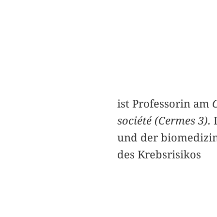
ist Professorin am
société (Cermes 3).
I
und der biomedizini
des Krebsrisikos