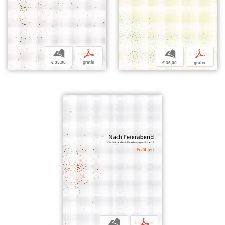
b
p
b
p
€ 35,00
gratis
€ 35,00
gratis
b
p