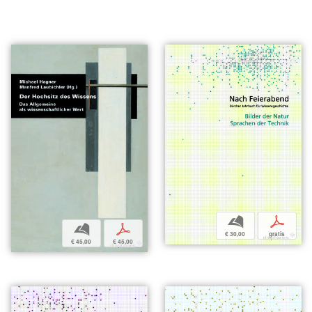
b
p
b
p
€ 30,00
gratis
€ 45,00
€ 45,00