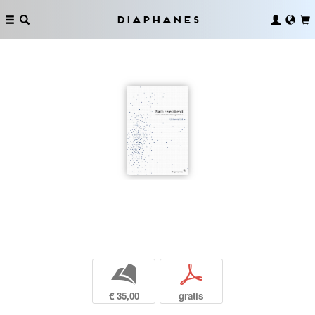
Diaphanes
b
p
€ 35,00
gratis