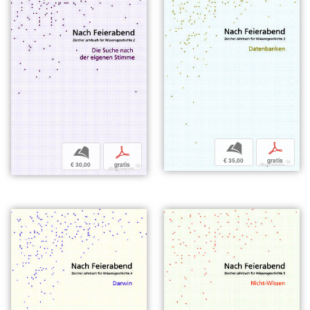
b
p
b
p
€ 35,00
gratis
€ 30,00
gratis