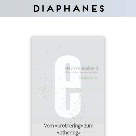
Diaphanes
Vom »brothering« zum
»othering«