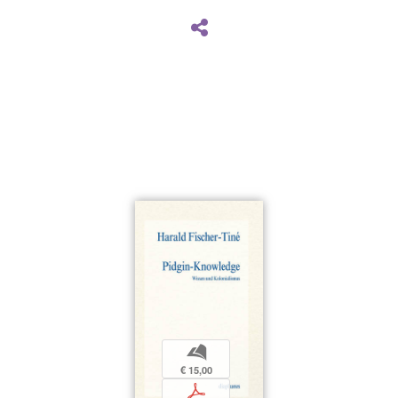
b
€ 15,00
p