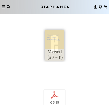
Diaphanes
Vorwort
(S. 7 – 11)
p
€ 5,95