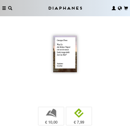
Diaphanes
b
e
€ 10,00
€ 7,99