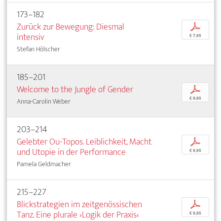
173–182
Zurück zur Bewegung: Diesmal
p
intensiv
€ 7,95
Stefan Hölscher
185–201
Welcome to the Jungle of Gender
p
€ 9,95
Anna-Carolin Weber
203–214
Gelebter Ou-Topos. Leiblichkeit, Macht
p
und Utopie in der Performance
€ 9,95
Pamela Geldmacher
215–227
Blickstrategien im zeitgenössischen
p
Tanz. Eine plurale ›Logik der Praxis‹
€ 9,95