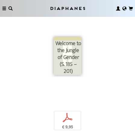
Diaphanes
Welcome to
the Jungle
of Gender
(S. 185 –
201)
p
€ 9,95