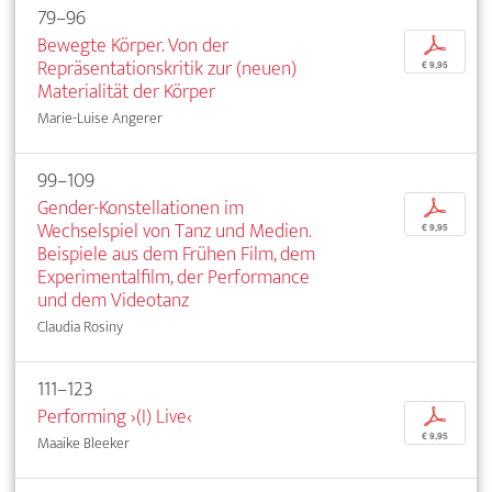
79–96
Bewegte Körper. Von der
p
Repräsentationskritik zur (neuen)
€ 9,95
Materialität der Körper
Marie-Luise Angerer
99–109
Gender-Konstellationen im
p
Wechselspiel von Tanz und Medien.
€ 9,95
Beispiele aus dem Frühen Film, dem
Experimentalfilm, der Performance
und dem Videotanz
Claudia Rosiny
111–123
Performing ›(I) Live‹
p
€ 9,95
Maaike Bleeker