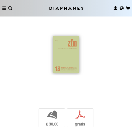
Diaphanes
b
p
€ 30,00
gratis