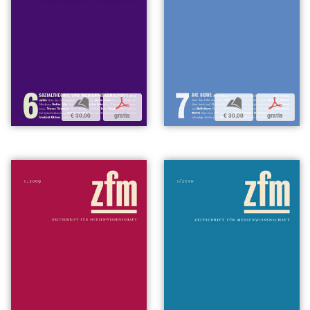
b
p
b
p
€ 30,00
gratis
€ 30,00
gratis