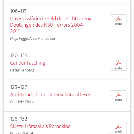
106–117
Das »rassifizierte Feld des Sichtbaren«.
p
Deutungen des NSU-Terrors 2004–
gratis
2011
Maja Figge, Anja Michaelsen
120–123
Gender-Fasching
p
gratis
Peter Rehberg
125–127
Anti-Genderismus intersektional lesen
p
gratis
Gabriele Dietze
128–132
Skizze. Hörsaal als Pornokino
p
gratis
Dennis Göttel