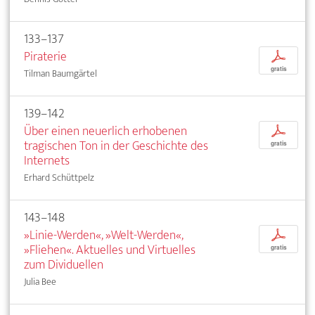
133–137
Piraterie
p
gratis
Tilman Baumgärtel
139–142
Über einen neuerlich erhobenen
p
tragischen Ton in der Geschichte des
gratis
Internets
Erhard Schüttpelz
143–148
»Linie-Werden«, »Welt-Werden«,
p
»Fliehen«. Aktuelles und Virtuelles
gratis
zum Dividuellen
Julia Bee