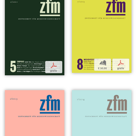
b
p
p
€ 30,00
gratis
gratis