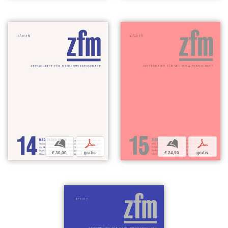
b
p
b
p
€ 30,00
gratis
€ 24,90
gratis