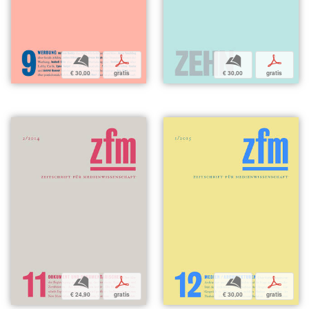
b
p
b
p
€ 30,00
gratis
€ 30,00
gratis
b
p
b
p
€ 24,90
gratis
€ 30,00
gratis