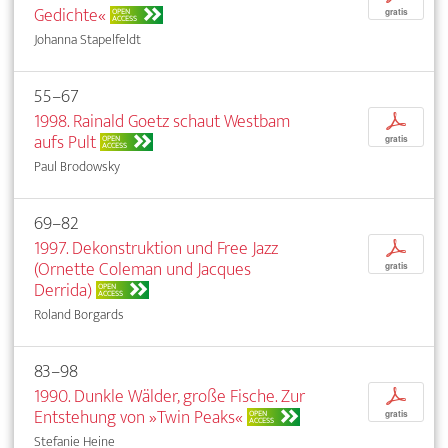
Gedichte«
OPEN
gratis
ACCESS
Johanna Stapelfeldt
55–67
1998. Rainald Goetz schaut Westbam
p
aufs Pult
OPEN
gratis
ACCESS
Paul Brodowsky
69–82
1997. Dekonstruktion und Free Jazz
p
(Ornette Coleman und Jacques
gratis
Derrida)
OPEN
ACCESS
Roland Borgards
83–98
1990. Dunkle Wälder, große Fische. Zur
p
Entstehung von »Twin Peaks«
OPEN
gratis
ACCESS
Stefanie Heine