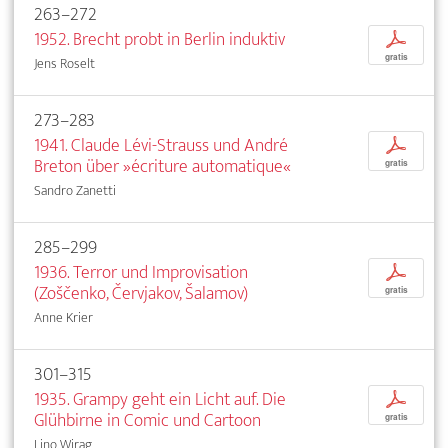
263–272
1952. Brecht probt in Berlin induktiv
p
gratis
Jens Roselt
273–283
1941. Claude Lévi-Strauss und André
p
Breton über »écriture automatique«
gratis
Sandro Zanetti
285–299
1936. Terror und Improvisation
p
(Zoščenko, Červjakov, Šalamov)
gratis
Anne Krier
301–315
1935. Grampy geht ein Licht auf. Die
p
Glühbirne in Comic und Cartoon
gratis
Lino Wirag