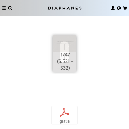
Diaphanes
1747
(S. 521 –
532)
p
gratis