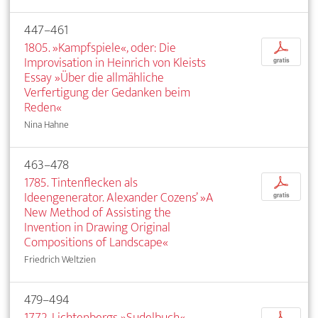
447–461
1805. »Kampfspiele«, oder: Die
p
Improvisation in Heinrich von Kleists
gratis
Essay »Über die allmähliche
Verfertigung der Gedanken beim
Reden«
Nina Hahne
463–478
1785. Tintenflecken als
p
Ideengenerator. Alexander Cozens’ »A
gratis
New Method of Assisting the
Invention in Drawing Original
Compositions of Landscape«
Friedrich Weltzien
479–494
1772. Lichtenbergs »Sudelbuch«.
p