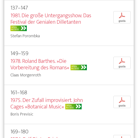
137–147
1981. Die große Untergangsshow. Das
p
Festival der Genialen Dilletanten
gratis
OPEN
ACCESS
Stefan Porombka
149–159
1978. Roland Barthes. »Die
p
Vorbereitung des Romans«
OPEN
gratis
ACCESS
Claas Morgenroth
161–168
1975. Der Zufall improvisiert. John
p
Cages »Botanical Music«
OPEN
gratis
ACCESS
Boris Previsic
169–180