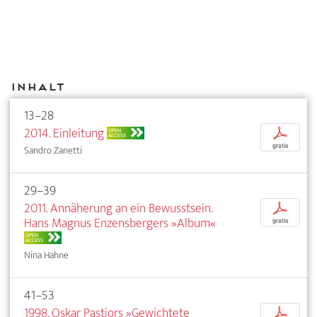
Inhalt
13–28
2014. Einleitung
p
OPEN
ACCESS
gratis
Sandro Zanetti
29–39
2011. Annäherung an ein Bewusstsein.
p
Hans Magnus Enzensbergers »Album«
gratis
OPEN
ACCESS
Nina Hahne
41–53
1998. Oskar Pastiors »Gewichtete
p