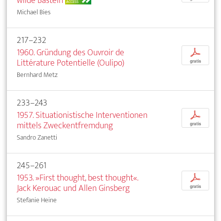
wilde Basteln
ACCESS
Michael Bies
217–232
1960. Gründung des Ouvroir de
p
Littérature Potentielle (Oulipo)
gratis
Bernhard Metz
233–243
1957. Situationistische Interventionen
p
mittels Zweckentfremdung
gratis
Sandro Zanetti
245–261
1953. »First thought, best thought«.
p
Jack Kerouac und Allen Ginsberg
gratis
Stefanie Heine