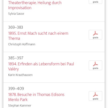
Theatertherapie. Heilung durch
gratis
Improvisation
Sylvia Sasse
369–383
1895. Ernst Mach sucht nach einem
p
Thema
gratis
Christoph Hoffmann
385–397
1894. Erfinden als Lebensform bei Paul
p
Valéry
gratis
Karin Krauthausen
399–409
1878. Besuche in Thomas Edisons
p
Menlo Park
gratis
Stephan Kammer