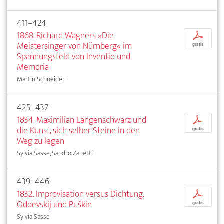
411–424
1868. Richard Wagners »Die
p
Meistersinger von Nürnberg« im
gratis
Spannungsfeld von Inventio und
Memoria
Martin Schneider
425–437
1834. Maximilian Langenschwarz und
p
die Kunst, sich selber Steine in den
gratis
Weg zu legen
Sylvia Sasse, Sandro Zanetti
439–446
1832. Improvisation versus Dichtung.
p
Odoevskij und Puškin
gratis
Sylvia Sasse