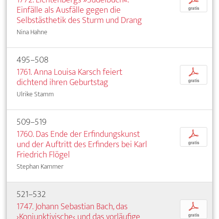
Einfälle als Ausfälle gegen die
gratis
Selbstästhetik des Sturm und Drang
Nina Hahne
495–508
1761. Anna Louisa Karsch feiert
p
dichtend ihren Geburtstag
gratis
Ulrike Stamm
509–519
1760. Das Ende der Erfindungskunst
p
und der Auftritt des Erfinders bei Karl
gratis
Friedrich Flögel
Stephan Kammer
521–532
1747. Johann Sebastian Bach, das
p
›Konjunktivische‹ und das vorläufige
gratis