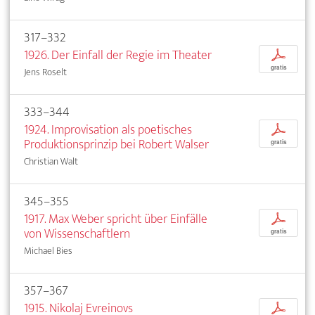
317–332
1926. Der Einfall der Regie im Theater
p
gratis
Jens Roselt
333–344
1924. Improvisation als poetisches
p
Produktionsprinzip bei Robert Walser
gratis
Christian Walt
345–355
1917. Max Weber spricht über Einfälle
p
von Wissenschaftlern
gratis
Michael Bies
357–367
1915. Nikolaj Evreinovs
p