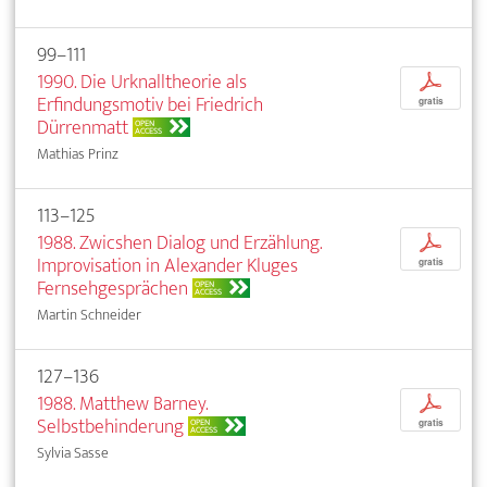
99–111
1990. Die Urknalltheorie als
p
Erfindungsmotiv bei Friedrich
gratis
Dürrenmatt
OPEN
ACCESS
Mathias Prinz
113–125
1988. Zwicshen Dialog und Erzählung.
p
Improvisation in Alexander Kluges
gratis
Fernsehgesprächen
OPEN
ACCESS
Martin Schneider
127–136
1988. Matthew Barney.
p
Selbstbehinderung
OPEN
gratis
ACCESS
Sylvia Sasse