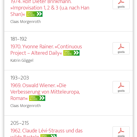
1974. Rolf Dieter Brinkmann.
p
»Improvisation 1, 2 & 3 (u.a. nach Han
gratis
Shan)«
OPEN
ACCESS
Claas Morgenroth
181–192
1970. Yvonne Rainer. »Continuous
p
Project – Altered Daily«
OPEN
gratis
ACCESS
Katrin Göggel
193–203
1969. Oswald Wiener. »Die
p
Verbesserung von Mitteleuropa,
gratis
Roman«
OPEN
ACCESS
Claas Morgenroth
205–215
1962. Claude Lévi-Strauss und das
p
OPEN
gratis