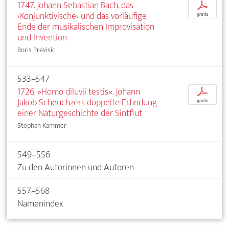
1747. Johann Sebastian Bach, das
p
›Konjunktivische‹ und das vorläufige
gratis
Ende der musikalischen Improvisation
und Invention
Boris Previsic
533–547
1726. »Homo diluvii testis«. Johann
p
Jakob Scheuchzers doppelte Erfindung
gratis
einer Naturgeschichte der Sintflut
Stephan Kammer
549–556
Zu den Autorinnen und Autoren
557–568
Namenindex