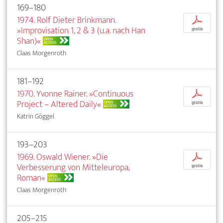
169–180
1974. Rolf Dieter Brinkmann.
p
»Improvisation 1, 2 & 3 (u.a. nach Han
gratis
Shan)«
OPEN
ACCESS
Claas Morgenroth
181–192
1970. Yvonne Rainer. »Continuous
p
Project – Altered Daily«
OPEN
gratis
ACCESS
Katrin Göggel
193–203
1969. Oswald Wiener. »Die
p
Verbesserung von Mitteleuropa,
gratis
Roman«
OPEN
ACCESS
Claas Morgenroth
205–215