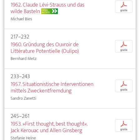
1962. Claude Lévi-Strauss und das
p
wilde Basteln
OPEN
gratis
ACCESS
Michael Bies
217–232
1960. Gründung des Ouvroir de
p
Littérature Potentielle (Oulipo)
gratis
Bernhard Metz
233–243
1957. Situationistische Interventionen
p
mittels Zweckentfremdung
gratis
Sandro Zanetti
245–261
1953. »First thought, best thought«.
p
Jack Kerouac und Allen Ginsberg
gratis
Stefanie Heine