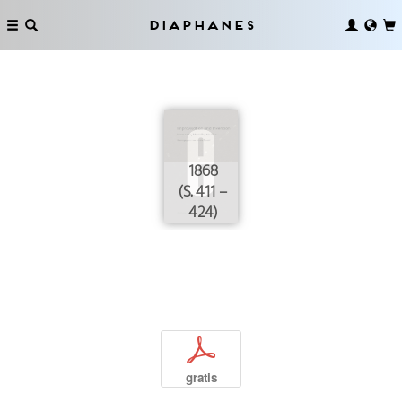
Diaphanes
1868
(S. 411 –
424)
p
gratis