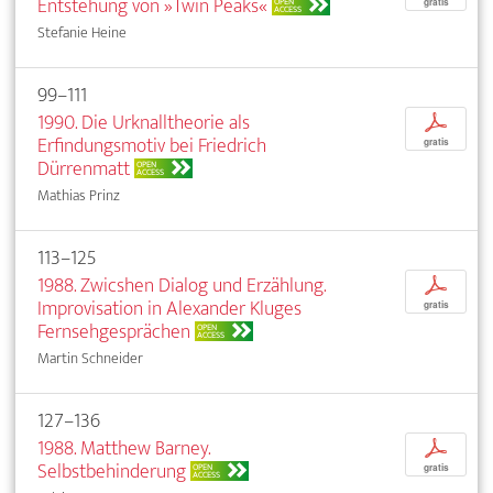
Entstehung von »Twin Peaks«
OPEN
gratis
ACCESS
Stefanie Heine
99–111
1990. Die Urknalltheorie als
p
Erfindungsmotiv bei Friedrich
gratis
Dürrenmatt
OPEN
ACCESS
Mathias Prinz
113–125
1988. Zwicshen Dialog und Erzählung.
p
Improvisation in Alexander Kluges
gratis
Fernsehgesprächen
OPEN
ACCESS
Martin Schneider
127–136
1988. Matthew Barney.
p
Selbstbehinderung
OPEN
gratis
ACCESS