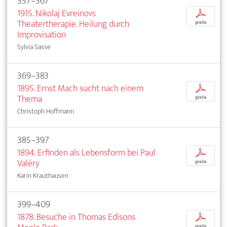
357–367
1915. Nikolaj Evreinovs
p
Theatertherapie. Heilung durch
gratis
Improvisation
Sylvia Sasse
369–383
1895. Ernst Mach sucht nach einem
p
Thema
gratis
Christoph Hoffmann
385–397
1894. Erfinden als Lebensform bei Paul
p
Valéry
gratis
Karin Krauthausen
399–409
1878. Besuche in Thomas Edisons
p
gratis