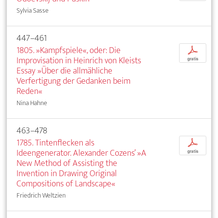
Sylvia Sasse
447–461
1805. »Kampfspiele«, oder: Die
p
Improvisation in Heinrich von Kleists
gratis
Essay »Über die allmähliche
Verfertigung der Gedanken beim
Reden«
Nina Hahne
463–478
1785. Tintenflecken als
p
Ideengenerator. Alexander Cozens’ »A
gratis
New Method of Assisting the
Invention in Drawing Original
Compositions of Landscape«
Friedrich Weltzien