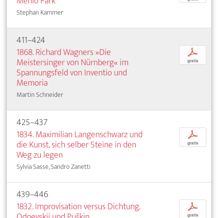
Menlo Park
Stephan Kammer
411–424
1868. Richard Wagners »Die
p
Meistersinger von Nürnberg« im
gratis
Spannungsfeld von Inventio und
Memoria
Martin Schneider
425–437
1834. Maximilian Langenschwarz und
p
die Kunst, sich selber Steine in den
gratis
Weg zu legen
Sylvia Sasse, Sandro Zanetti
439–446
1832. Improvisation versus Dichtung.
p
Odoevskij und Puškin
gratis