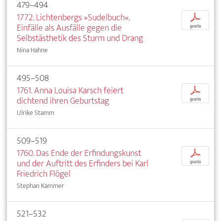
479–494
1772. Lichtenbergs »Sudelbuch«.
p
Einfälle als Ausfälle gegen die
gratis
Selbstästhetik des Sturm und Drang
Nina Hahne
495–508
1761. Anna Louisa Karsch feiert
p
dichtend ihren Geburtstag
gratis
Ulrike Stamm
509–519
1760. Das Ende der Erfindungskunst
p
und der Auftritt des Erfinders bei Karl
gratis
Friedrich Flögel
Stephan Kammer
521–532