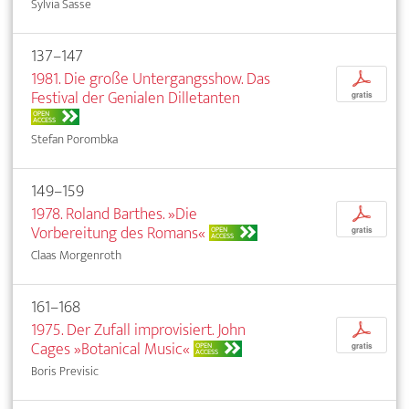
Sylvia Sasse
137–147
1981. Die große Untergangsshow. Das
p
Festival der Genialen Dilletanten
gratis
OPEN
ACCESS
Stefan Porombka
149–159
1978. Roland Barthes. »Die
p
Vorbereitung des Romans«
OPEN
gratis
ACCESS
Claas Morgenroth
161–168
1975. Der Zufall improvisiert. John
p
Cages »Botanical Music«
OPEN
gratis
ACCESS
Boris Previsic