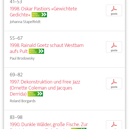
41–53
1998. Oskar Pastiors »Gewichtete
p
Gedichte«
OPEN
gratis
ACCESS
Johanna Stapelfeldt
55–67
1998. Rainald Goetz schaut Westbam
p
aufs Pult
OPEN
gratis
ACCESS
Paul Brodowsky
69–82
1997. Dekonstruktion und Free Jazz
p
(Ornette Coleman und Jacques
gratis
Derrida)
OPEN
ACCESS
Roland Borgards
83–98
1990. Dunkle Wälder, große Fische. Zur
p