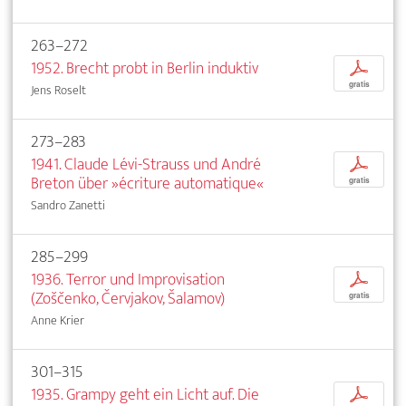
263–272
1952. Brecht probt in Berlin induktiv
p
gratis
Jens Roselt
273–283
1941. Claude Lévi-Strauss und André
p
Breton über »écriture automatique«
gratis
Sandro Zanetti
285–299
1936. Terror und Improvisation
p
(Zoščenko, Červjakov, Šalamov)
gratis
Anne Krier
301–315
1935. Grampy geht ein Licht auf. Die
p