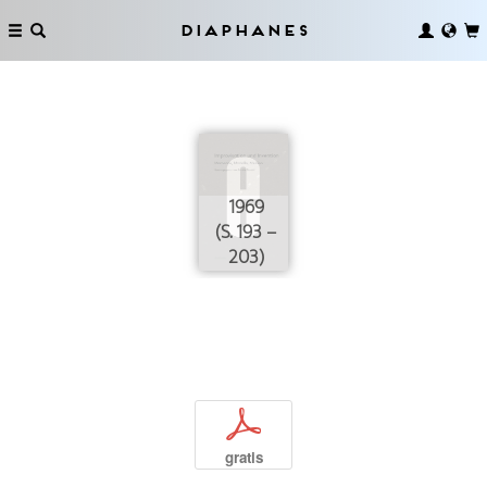
Diaphanes
1969
(S. 193 –
203)
p
gratis