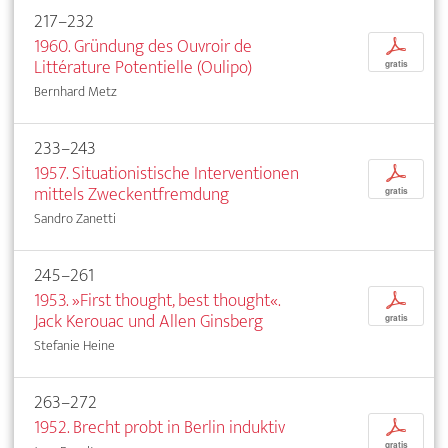
217–232
1960. Gründung des Ouvroir de
p
Littérature Potentielle (Oulipo)
gratis
Bernhard Metz
233–243
1957. Situationistische Interventionen
p
mittels Zweckentfremdung
gratis
Sandro Zanetti
245–261
1953. »First thought, best thought«.
p
Jack Kerouac und Allen Ginsberg
gratis
Stefanie Heine
263–272
1952. Brecht probt in Berlin induktiv
p
gratis