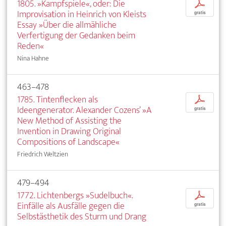
1805. »Kampfspiele«, oder: Die
p
Improvisation in Heinrich von Kleists
gratis
Essay »Über die allmähliche
Verfertigung der Gedanken beim
Reden«
Nina Hahne
463–478
1785. Tintenflecken als
p
Ideengenerator. Alexander Cozens’ »A
gratis
New Method of Assisting the
Invention in Drawing Original
Compositions of Landscape«
Friedrich Weltzien
479–494
1772. Lichtenbergs »Sudelbuch«.
p
Einfälle als Ausfälle gegen die
gratis
Selbstästhetik des Sturm und Drang