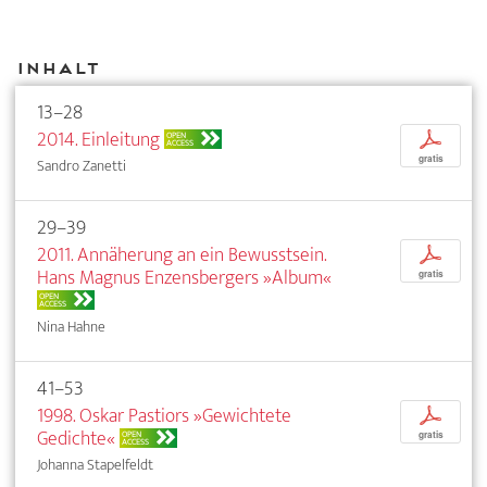
Inhalt
13–28
2014. Einleitung
p
OPEN
ACCESS
gratis
Sandro Zanetti
29–39
2011. Annäherung an ein Bewusstsein.
p
Hans Magnus Enzensbergers »Album«
gratis
OPEN
ACCESS
Nina Hahne
41–53
1998. Oskar Pastiors »Gewichtete
p
Gedichte«
OPEN
gratis
ACCESS
Johanna Stapelfeldt