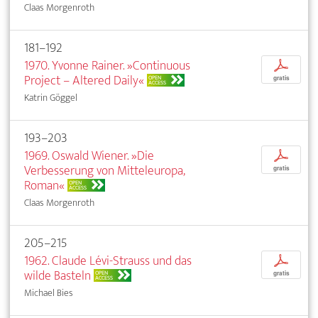
Claas Morgenroth
181–192
1970. Yvonne Rainer. »Continuous
p
Project – Altered Daily«
OPEN
gratis
ACCESS
Katrin Göggel
193–203
1969. Oswald Wiener. »Die
p
Verbesserung von Mitteleuropa,
gratis
Roman«
OPEN
ACCESS
Claas Morgenroth
205–215
1962. Claude Lévi-Strauss und das
p
wilde Basteln
OPEN
gratis
ACCESS
Michael Bies