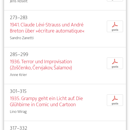
Jens Roselt
273–283
1941. Claude Lévi-Strauss und André
p
Breton über »écriture automatique«
gratis
Sandro Zanetti
285–299
1936. Terror und Improvisation
p
(Zoščenko, Červjakov, Šalamov)
gratis
Anne Krier
301–315
1935. Grampy geht ein Licht auf. Die
p
Glühbirne in Comic und Cartoon
gratis
Lino Wirag
317–332