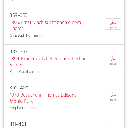
369–383
1895. Ernst Mach sucht nach einem
p
Thema
gratis
Christoph Hoffmann
385–397
1894. Erfinden als Lebensform bei Paul
p
Valéry
gratis
Karin Krauthausen
399–409
1878. Besuche in Thomas Edisons
p
Menlo Park
gratis
Stephan Kammer
411–424