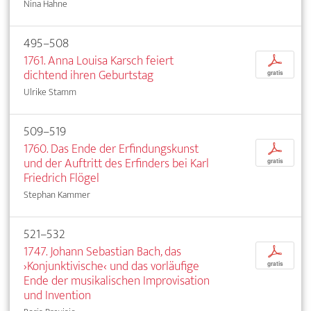
Nina Hahne
495–508
1761. Anna Louisa Karsch feiert
p
dichtend ihren Geburtstag
gratis
Ulrike Stamm
509–519
1760. Das Ende der Erfindungskunst
p
und der Auftritt des Erfinders bei Karl
gratis
Friedrich Flögel
Stephan Kammer
521–532
1747. Johann Sebastian Bach, das
p
›Konjunktivische‹ und das vorläufige
gratis
Ende der musikalischen Improvisation
und Invention