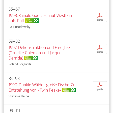
55–67
1998. Rainald Goetz schaut Westbam
p
aufs Pult
OPEN
gratis
ACCESS
Paul Brodowsky
69–82
1997. Dekonstruktion und Free Jazz
p
(Ornette Coleman und Jacques
gratis
Derrida)
OPEN
ACCESS
Roland Borgards
83–98
1990. Dunkle Wälder, große Fische. Zur
p
Entstehung von »Twin Peaks«
OPEN
gratis
ACCESS
Stefanie Heine
99–111