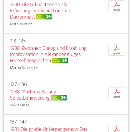
1990. Die Urknalltheorie als
p
Erfindungsmotiv bei Friedrich
gratis
Dürrenmatt
OPEN
ACCESS
Mathias Prinz
113–125
1988. Zwicshen Dialog und Erzählung.
p
Improvisation in Alexander Kluges
gratis
Fernsehgesprächen
OPEN
ACCESS
Martin Schneider
127–136
1988. Matthew Barney.
p
Selbstbehinderung
OPEN
gratis
ACCESS
Sylvia Sasse
137–147
1981. Die große Untergangsshow. Das
p