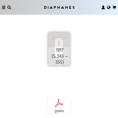
Diaphanes
1917
(S. 345 –
355)
p
gratis