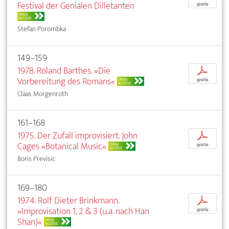
Festival der Genialen Dilletanten
gratis
OPEN
ACCESS
Stefan Porombka
149–159
1978. Roland Barthes. »Die
p
Vorbereitung des Romans«
OPEN
gratis
ACCESS
Claas Morgenroth
161–168
1975. Der Zufall improvisiert. John
p
Cages »Botanical Music«
OPEN
gratis
ACCESS
Boris Previsic
169–180
1974. Rolf Dieter Brinkmann.
p
»Improvisation 1, 2 & 3 (u.a. nach Han
gratis
Shan)«
OPEN
ACCESS