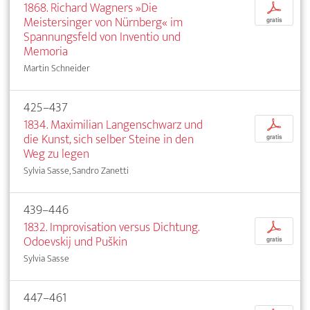
1868. Richard Wagners »Die
p
Meistersinger von Nürnberg« im
gratis
Spannungsfeld von Inventio und
Memoria
Martin Schneider
425–437
1834. Maximilian Langenschwarz und
p
die Kunst, sich selber Steine in den
gratis
Weg zu legen
Sylvia Sasse, Sandro Zanetti
439–446
1832. Improvisation versus Dichtung.
p
Odoevskij und Puškin
gratis
Sylvia Sasse
447–461