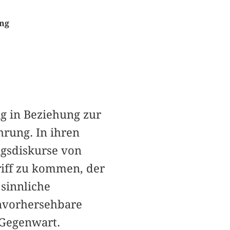
ung
ng in Beziehung zur
hrung. In ihren
ngsdiskurse von
iff zu kommen, der
 sinnliche
unvorhersehbare
 Gegenwart.