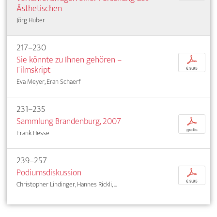
Ästhetischen
Jörg Huber
217–230
Sie könnte zu Ihnen gehören –
p
Filmskript
€ 9,95
Eva Meyer, Eran Schaerf
231–235
Sammlung Brandenburg, 2007
p
gratis
Frank Hesse
239–257
Podiumsdiskussion
p
€ 9,95
Christopher Lindinger, Hannes Rickli, ...