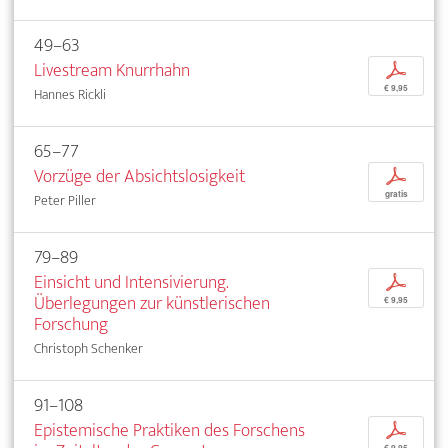
49–63
Livestream Knurrhahn
p
€ 9,95
Hannes Rickli
65–77
Vorzüge der Absichtslosigkeit
p
gratis
Peter Piller
79–89
Einsicht und Intensivierung.
p
Überlegungen zur künstlerischen
€ 9,95
Forschung
Christoph Schenker
91–108
Epistemische Praktiken des Forschens
p
€ 9,95