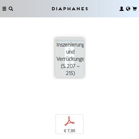
Diaphanes
Inszenierungen
und
Verrückungen
(S. 207 –
215)
p
€ 7,95