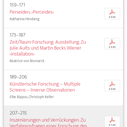
159–171
Perseiden, ›Perceides‹
p
€ 9,95
Katharina Hinsberg
173–187
Zeit/Raum-Forschung: Ausstellung. Zu
p
Julie Aults und Martin Becks Wiener
€ 9,95
›Installation‹
Beatrice von Bismarck
189–206
Künstlerische Forschung – Multiple
p
Screens – Inverse Observatorien
€ 9,95
Elke Bippus, Christoph Keller
207–215
Inszenierungen und Verrückungen. Zu
p
Verfahrensfragen einer Forschung des
€ 7,95