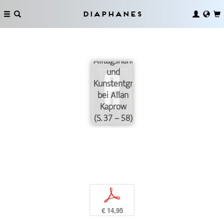
Diaphanes
Alltagshandlungen
und
Kunstentgrenzung
bei Allan
Kaprow
(S. 37 – 58)
p
€ 14,95