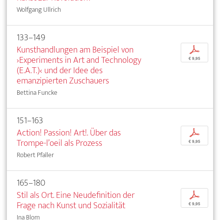
Wolfgang Ullrich
133–149
Kunsthandlungen am Beispiel von
p
›Experiments in Art and Technology
€ 9,95
(E.A.T.)‹ und der Idee des
emanzipierten Zuschauers
Bettina Funcke
151–163
Action! Passion! Art!. Über das
p
Trompe-l’oeil als Prozess
€ 9,95
Robert Pfaller
165–180
Stil als Ort. Eine Neudefinition der
p
Frage nach Kunst und Sozialität
€ 9,95
Ina Blom