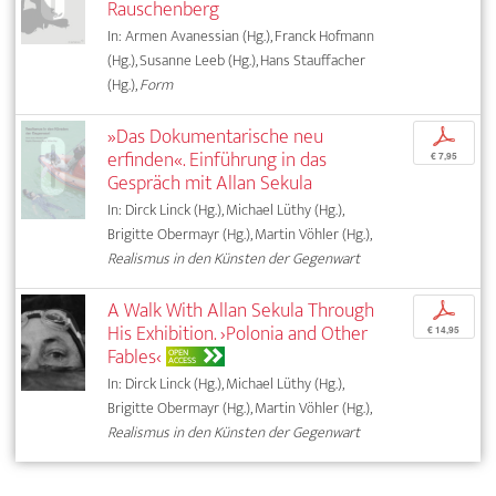
Rauschenberg
In: Armen Avanessian (Hg.), Franck Hofmann
(Hg.), Susanne Leeb (Hg.), Hans Stauffacher
(Hg.),
Form
»Das Dokumentarische neu
p
erfinden«. Einführung in das
€ 7,95
Gespräch mit Allan Sekula
In: Dirck Linck (Hg.), Michael Lüthy (Hg.),
Brigitte Obermayr (Hg.), Martin Vöhler (Hg.),
Realismus in den Künsten der Gegenwart
A Walk With Allan Sekula Through
p
His Exhibition. ›Polonia and Other
€ 14,95
Fables‹
OPEN
ACCESS
In: Dirck Linck (Hg.), Michael Lüthy (Hg.),
Brigitte Obermayr (Hg.), Martin Vöhler (Hg.),
Realismus in den Künsten der Gegenwart