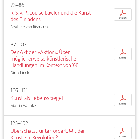
73–86
R. S. V. P.. Louise Lawler und die Kunst
p
des Einladens
€ 9,95
Beatrice von Bismarck
87–102
Der Akt der »Aktion«. Über
p
möglicherweise künstlerische
€ 9,95
Handlungen im Kontext von ’68
Dirck Linck
105–121
Kunst als Lebensspiegel
p
€ 9,95
Martin Warnke
123–132
Überschätzt, unterfordert. Mit der
p
Kunst zur Revolution?
€ 7,95