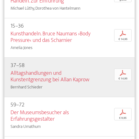
Handeln. Zur Einführung
Michael Lüthy, Dorothea von Hantelmann
15–36
Kunsthandeln. Bruce Naumans ›Body
p
Pressure‹ und das Scharnier
€ 14,95
Amelia Jones
37–58
Alltagshandlungen und
p
Kunstentgrenzung bei Allan Kaprow
€ 14,95
Bernhard Schieder
59–72
Der Museumsbesucher als
p
Erfahrungsgestalter
€ 9,95
Sandra Umathum