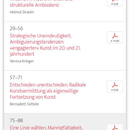
strukturelle Ambivalenz
€ 9,95
Helmut Draxler
29–56
Strategische Uneindeutigkeit.
p
Ambiguierungstendenzen
€ 14,95
»engagierter« Kunst im 20. und 21.
Jahrhundert
Verena Krieger
57–71
Entschieden unentschieden. Radikale
p
Kunstvermittlung als eigenwillige
€ 9,95
Fortsetzung von Kunst
Bernadett Settele
75–88
Eine Linie wählen. Mannigfaltigkeit,
p