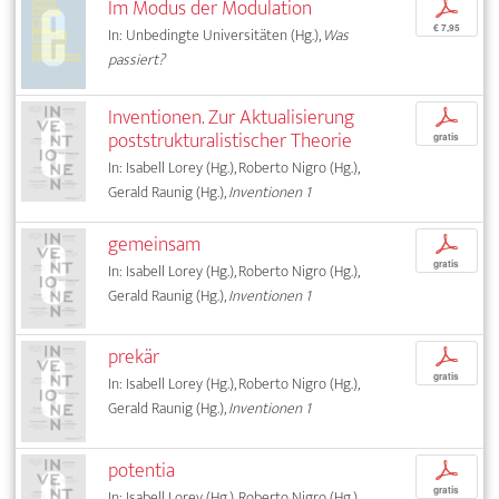
Im Modus der Modulation
p
€ 7,95
In: Unbedingte Universitäten (Hg.),
Was
passiert?
Inventionen. Zur Aktualisierung
p
poststrukturalistischer Theorie
gratis
In: Isabell Lorey (Hg.), Roberto Nigro (Hg.),
Gerald Raunig (Hg.),
Inventionen 1
gemeinsam
p
gratis
In: Isabell Lorey (Hg.), Roberto Nigro (Hg.),
Gerald Raunig (Hg.),
Inventionen 1
prekär
p
gratis
In: Isabell Lorey (Hg.), Roberto Nigro (Hg.),
Gerald Raunig (Hg.),
Inventionen 1
potentia
p
gratis
In: Isabell Lorey (Hg.), Roberto Nigro (Hg.),