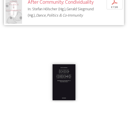
After Community: Condividuality
p
€ 7,95
In: Stefan Hölscher (Hg.), Gerald Siegmund
(Hg.),
Dance, Politics & Co-Immunity