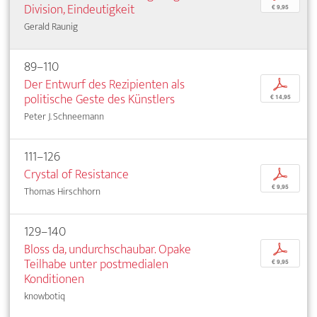
Division, Eindeutigkeit
€ 9,95
Gerald Raunig
89–110
Der Entwurf des Rezipienten als
p
politische Geste des Künstlers
€ 14,95
Peter J. Schneemann
111–126
Crystal of Resistance
p
€ 9,95
Thomas Hirschhorn
129–140
Bloss da, undurchschaubar. Opake
p
Teilhabe unter postmedialen
€ 9,95
Konditionen
knowbotiq