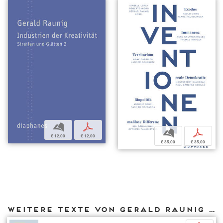
b
p
b
p
€ 12,00
€ 12,00
€ 35,00
€ 35,00
Weitere Texte von Gerald Raunig bei DIAPHANES