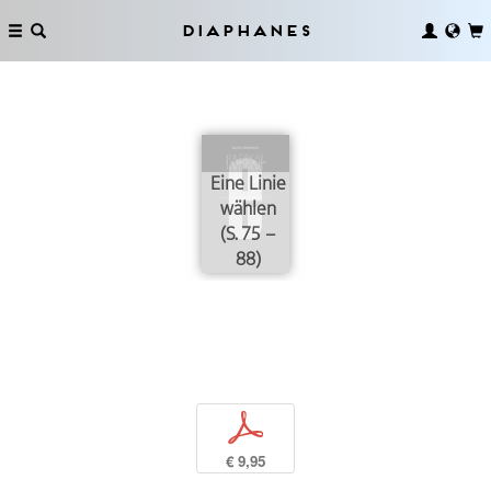
Diaphanes
Eine Linie
wählen
(S. 75 –
88)
p
€ 9,95