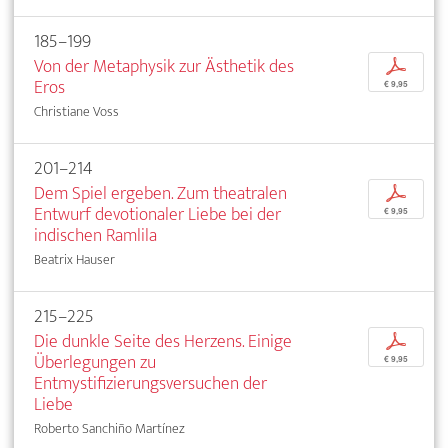
185–199
Von der Metaphysik zur Ästhetik des
p
Eros
€ 9,95
Christiane Voss
201–214
Dem Spiel ergeben. Zum theatralen
p
Entwurf devotionaler Liebe bei der
€ 9,95
indischen Ramlila
Beatrix Hauser
215–225
Die dunkle Seite des Herzens. Einige
p
Überlegungen zu
€ 9,95
Entmystifizierungsversuchen der
Liebe
Roberto Sanchiño Martínez