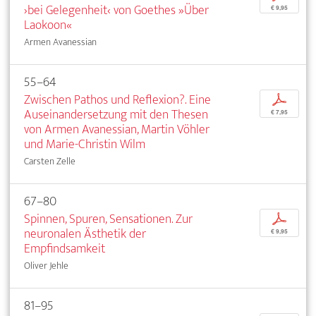
›bei Gelegenheit‹ von Goethes »Über
€ 9,95
Laokoon«
Armen Avanessian
55–64
Zwischen Pathos und Reflexion?. Eine
p
Auseinandersetzung mit den Thesen
€ 7,95
von Armen Avanessian, Martin Vöhler
und Marie-Christin Wilm
Carsten Zelle
67–80
Spinnen, Spuren, Sensationen. Zur
p
neuronalen Ästhetik der
€ 9,95
Empfindsamkeit
Oliver Jehle
81–95