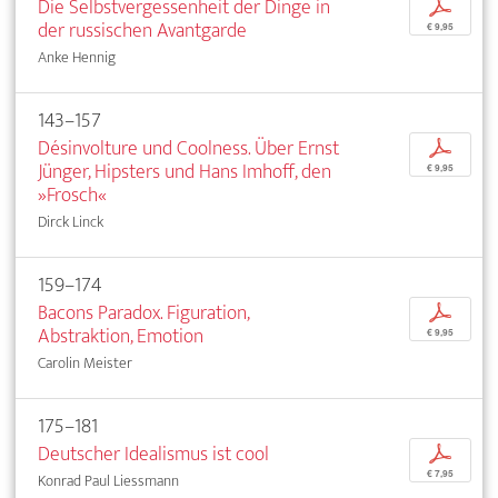
Die Selbstvergessenheit der Dinge in
p
der russischen Avantgarde
€ 9,95
Anke Hennig
143–157
Désinvolture und Coolness. Über Ernst
p
Jünger, Hipsters und Hans Imhoff, den
€ 9,95
»Frosch«
Dirck Linck
159–174
Bacons Paradox. Figuration,
p
Abstraktion, Emotion
€ 9,95
Carolin Meister
175–181
Deutscher Idealismus ist cool
p
€ 7,95
Konrad Paul Liessmann