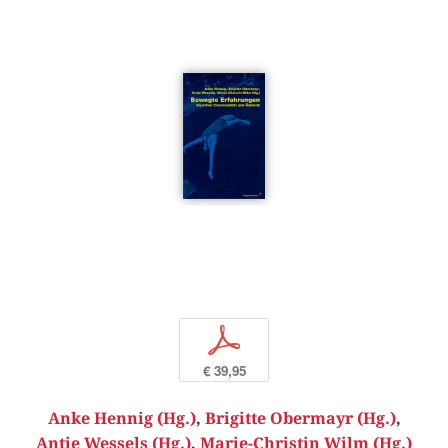
p
€ 39,95
Anke Hennig (Hg.)
,
Brigitte Obermayr (Hg.)
,
Antje Wessels (Hg.)
,
Marie-Christin Wilm (Hg.)