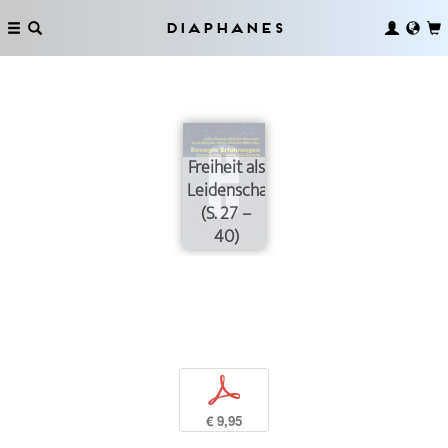
Diaphanes
Freiheit als
Leidenschaft?
(S. 27 –
40)
p
€ 9,95