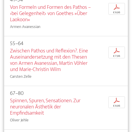
Von Formeln und Formen des Pathos –
p
›bei Gelegenheit‹ von Goethes »Über
€ 9,95
Laokoon«
Armen Avanessian
55–64
Zwischen Pathos und Reflexion?. Eine
p
Auseinandersetzung mit den Thesen
€ 7,95
von Armen Avanessian, Martin Vöhler
und Marie-Christin Wilm
Carsten Zelle
67–80
Spinnen, Spuren, Sensationen. Zur
p
neuronalen Ästhetik der
€ 9,95
Empfindsamkeit
Oliver Jehle