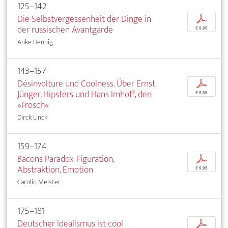
125–142
Die Selbstvergessenheit der Dinge in
p
der russischen Avantgarde
€ 9,95
Anke Hennig
143–157
Désinvolture und Coolness. Über Ernst
p
Jünger, Hipsters und Hans Imhoff, den
€ 9,95
»Frosch«
Dirck Linck
159–174
Bacons Paradox. Figuration,
p
Abstraktion, Emotion
€ 9,95
Carolin Meister
175–181
Deutscher Idealismus ist cool
p