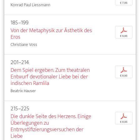
€ 7,95
Konrad Paul Liessmann
185–199
Von der Metaphysik zur Ästhetik des
p
Eros
€ 9,95
Christiane Voss
201–214
Dem Spiel ergeben. Zum theatralen
p
Entwurf devotionaler Liebe bei der
€ 9,95
indischen Ramlila
Beatrix Hauser
215–225
Die dunkle Seite des Herzens. Einige
p
Überlegungen zu
€ 9,95
Entmystifizierungsversuchen der
Liebe