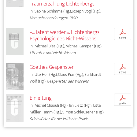
Traumerzählung Lichtenbergs
In: Sabine Schimma (Hg.), Joseph Vogl (Hg.),
Versuchsanordnungen 1800
»… latent werden«. Lichtenbergs
p
Psychologie des Nicht-Wissens
€ 9,95
In: Michael Bies (Hg.), Michael Gamper (Hg.),
Literatur und Nicht-Wissen
Goethes Gespenster
p
€ 7,95
In: Ute Holl (Hg.), Claus Pias (Hg.), Burkhardt
Wolf (Hg.),
Gespenster des Wissens
Einleitung
p
gratis
In: Michel Chaouli (Hg.), Jan Lietz (Hg.), Jutta
Müller-Tamm (Hg.), Simon Schleusener (Hg.),
Stichwörter für die kritische Praxis