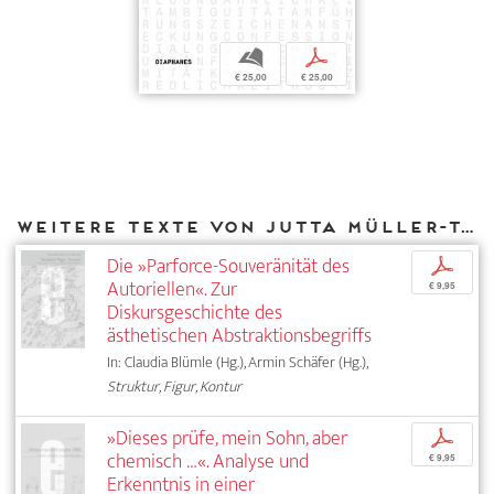
b
p
€ 25,00
€ 25,00
Weitere Texte von Jutta Müller-Tamm bei DIAPHANES
Die »Parforce-Souveränität des
p
Autoriellen«. Zur
€ 9,95
Diskursgeschichte des
ästhetischen Abstraktionsbegriffs
In: Claudia Blümle (Hg.), Armin Schäfer (Hg.),
Struktur, Figur, Kontur
»Dieses prüfe, mein Sohn, aber
p
chemisch …«. Analyse und
€ 9,95
Erkenntnis in einer