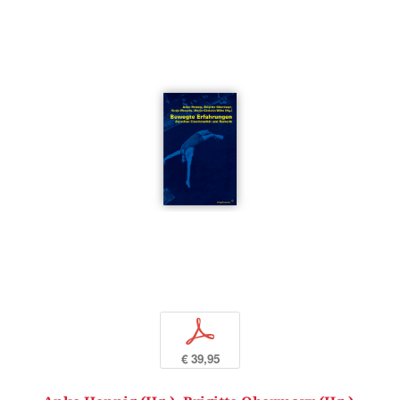
p
€ 39,95