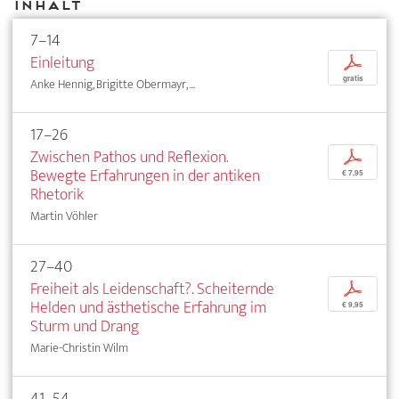
Inhalt
7–14
Einleitung
p
gratis
Anke Hennig, Brigitte Obermayr, ...
17–26
Zwischen Pathos und Reflexion.
p
Bewegte Erfahrungen in der antiken
€ 7,95
Rhetorik
Martin Vöhler
27–40
Freiheit als Leidenschaft?. Scheiternde
p
Helden und ästhetische Erfahrung im
€ 9,95
Sturm und Drang
Marie-Christin Wilm
41–54