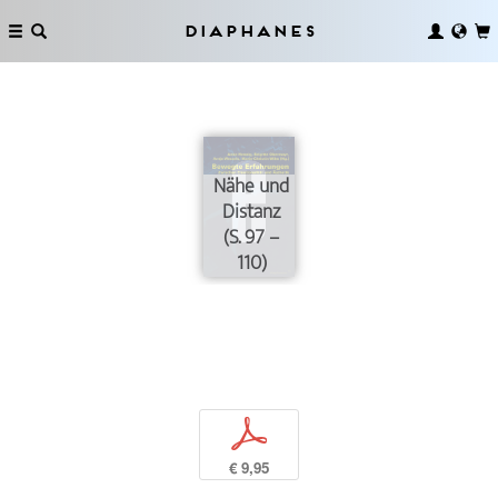
Diaphanes
Nähe und
Distanz
(S. 97 –
110)
p
€ 9,95