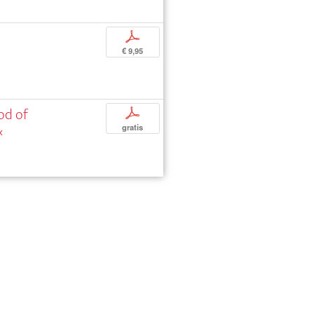
p
€ 9,95
od of
p
«
gratis