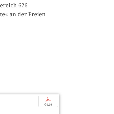
ereich 626
te« an der Freien
p
€ 9,95