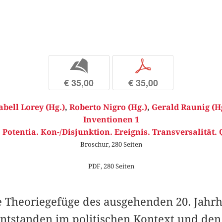
b
p
€ 35,00
€ 35,00
abell Lorey (Hg.)
,
Roberto Nigro (Hg.)
,
Gerald Raunig (H
Inventionen 1
Potentia. Kon-/Disjunktion. Ereignis. Transversalität
Broschur, 280 Seiten
PDF, 280 Seiten
e Theoriegefüge des ausgehenden 20. Jahrhu
tstanden im politischen Kontext und den 