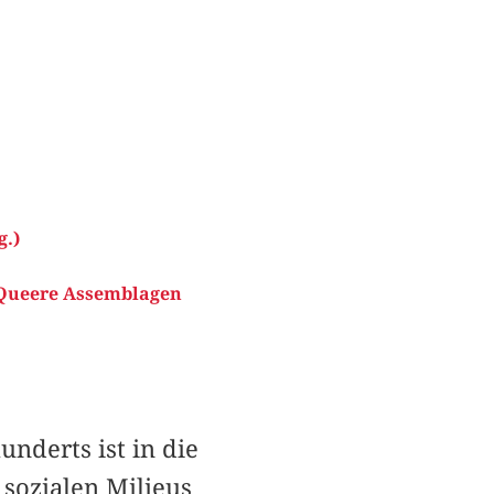
g.)
. Queere Assemblagen
nderts ist in die
sozialen Milieus