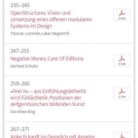
235–245
OpenStructures. Vision und
p
Umsetzung eines offenen modularen
€ 9,95
Systems im Design
Thomas Lommée, Lukas Wegwerth
247–255
Negative Money. Care Of Editions
p
€ 7,95
Gerhard Schultz
259–265
»Feel it« – aus Einfühlungsästhetik
p
wird Fühlästhetik. Positionen der
€ 7,95
zeitgenössischen bildenden Kunst
Dorothée King
267–271
Anke Eckardt im Gespräch mit Anselm
p