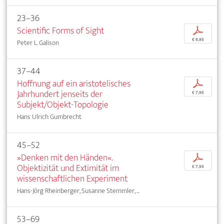
23–36
Scientific Forms of Sight
p
€ 9,95
Peter L. Galison
37–44
Hoffnung auf ein aristotelisches
p
Jahrhundert jenseits der
€ 7,95
Subjekt/Objekt-Topologie
Hans Ulrich Gumbrecht
45–52
»Denken mit den Händen«.
p
Objektizität und Extimität im
€ 7,95
wissenschaftlichen Experiment
Hans-Jörg Rheinberger, Susanne Stemmler, ...
53–69