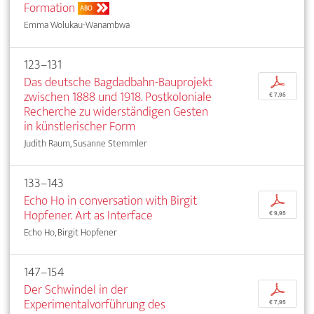
Formation
ABO
Emma Wolukau-Wanambwa
123–131
Das deutsche Bagdadbahn-Bauprojekt
p
zwischen 1888 und 1918. Postkoloniale
€ 7,95
Recherche zu widerständigen Gesten
in künstlerischer Form
Judith Raum, Susanne Stemmler
133–143
Echo Ho in conversation with Birgit
p
Hopfener. Art as Interface
€ 9,95
Echo Ho, Birgit Hopfener
147–154
Der Schwindel in der
p
Experimentalvorführung des
€ 7,95