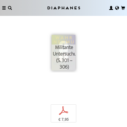
Diaphanes
Militante
Untersuchung
(S. 301 –
306)
p
€ 7,95