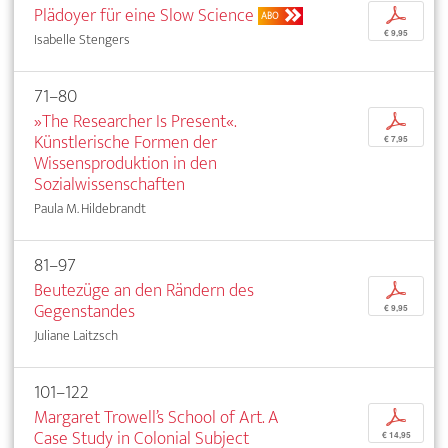
Plädoyer für eine Slow Science
p
ABO
€ 9,95
Isabelle Stengers
71–80
»The Researcher Is Present«.
p
Künstlerische Formen der
€ 7,95
Wissensproduktion in den
Sozialwissenschaften
Paula M. Hildebrandt
81–97
Beutezüge an den Rändern des
p
Gegenstandes
€ 9,95
Juliane Laitzsch
101–122
Margaret Trowell’s School of Art. A
p
Case Study in Colonial Subject
€ 14,95