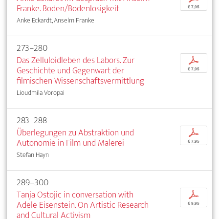
Franke. Boden/Bodenlosigkeit
€ 7,95
Anke Eckardt, Anselm Franke
273–280
Das Zelluloidleben des Labors. Zur
p
Geschichte und Gegenwart der
€ 7,95
filmischen Wissenschaftsvermittlung
Lioudmila Voropai
283–288
Überlegungen zu Abstraktion und
p
Autonomie in Film und Malerei
€ 7,95
Stefan Hayn
289–300
Tanja Ostojic in conversation with
p
Adele Eisenstein. On Artistic Research
€ 9,95
and Cultural Activism