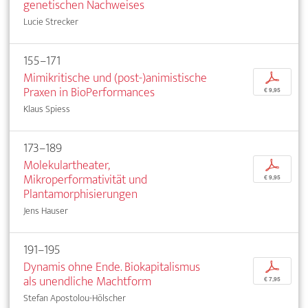
genetischen Nachweises
Lucie Strecker
155–171
Mimikritische und (post-)animistische
p
Praxen in BioPerformances
€ 9,95
Klaus Spiess
173–189
Molekulartheater,
p
Mikroperformativität und
€ 9,95
Plantamorphisierungen
Jens Hauser
191–195
Dynamis ohne Ende. Biokapitalismus
p
als unendliche Machtform
€ 7,95
Stefan Apostolou-Hölscher