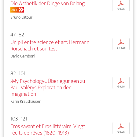
Die Ästhetik der Dinge von Belang
p
€ 9,95
ABO
Bruno Latour
47–82
Un pli entre science et art: Hermann
p
Rorschach et son test
€ 14,95
Dario Gamboni
82–101
›My Psychology‹. Überlegungen zu
p
Paul Valérys Exploration der
€ 9,95
Imagination
Karin Krauthausen
103–121
Eros savant et Eros littéraire. Vingt
p
récits de rêves (1820–1913)
€ 9,95