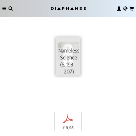
Diaphanes
Nameless
Science
(S. 193 –
207)
p
€ 9,95