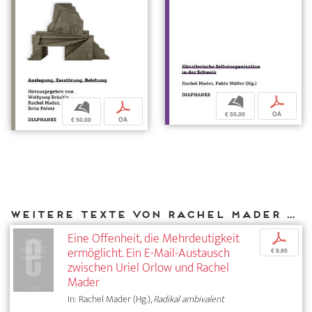
b
p
b
p
€ 50,00
OA
€ 50,00
OA
Weitere Texte von Rachel Mader bei DIAPHANES
Eine Offenheit, die Mehrdeutigkeit
p
ermöglicht. Ein E-Mail-Austausch
€ 9,95
zwischen Uriel Orlow und Rachel
Mader
In: Rachel Mader (Hg.),
Radikal ambivalent