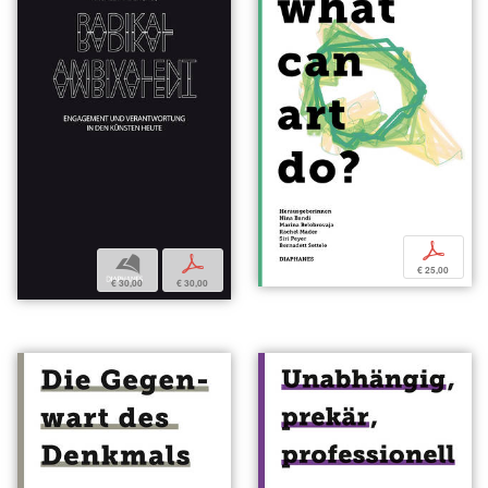
p
b
p
€ 25,00
€ 30,00
€ 30,00