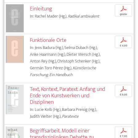
Einleitung
p
gratis
In: Rachel Mader (Hg.),
Radikal ambivalent
Funktionale Orte
p
€ 4,95
In: Jens Badura (Hg.), Selma Dubach (Hg.),
Anke Haarmann (Hg.), Dieter Mersch (Hg.),
Anton Rey (Hg.), Christoph Schenker (Hg.),
Germán Toro Pérez (Hg.),
Künstlerische
Forschung. Ein Handbuch
Text, Kontext, Paratext. Anfang und
p
Ende von Kunstwerken und
€ 9,95
Disziplinen
In: Lucie Kolb (Hg.), Barbara Preisig (Hg.),
Judith Welter (Hg.),
Paratexte
Begriffsarbeit. Modell einer
p
transdisziplinären Debatte zu
€ 7,95