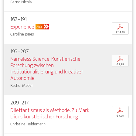
Bernd Nicolai
167–191
Experience
p
ABO
€ 14,95
Caroline Jones
193–207
Nameless Science. Künstlerische
p
Forschung zwischen
€ 9,95
Institutionalisierung und kreativer
Autonomie
Rachel Mader
209–217
Dilettantismus als Methode. Zu Mark
p
Dions künstlerischer Forschung
€ 7,95
Christine Heidemann