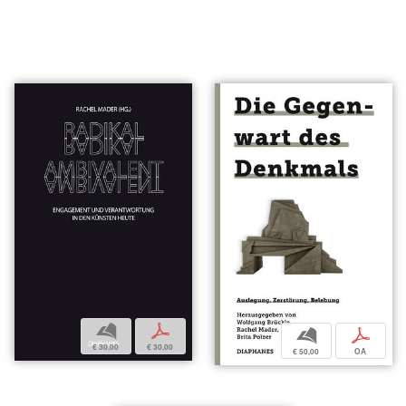
b
p
b
p
€ 30,00
€ 30,00
€ 50,00
OA