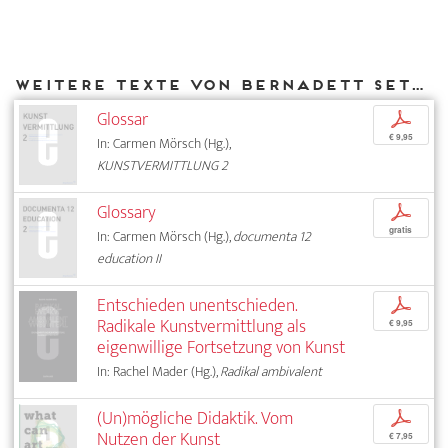
Weitere Texte von Bernadett Settele bei DIAPHANES
Glossar
p
€ 9,95
In: Carmen Mörsch (Hg.),
KUNSTVERMITTLUNG 2
Glossary
p
gratis
In: Carmen Mörsch (Hg.),
documenta 12
education II
Entschieden unentschieden.
p
Radikale Kunstvermittlung als
€ 9,95
eigenwillige Fortsetzung von Kunst
In: Rachel Mader (Hg.),
Radikal ambivalent
(Un)mögliche Didaktik. Vom
p
Nutzen der Kunst
€ 7,95