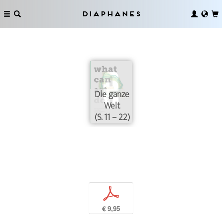
Diaphanes
Die ganze
Welt
(S. 11 – 22)
p
€ 9,95