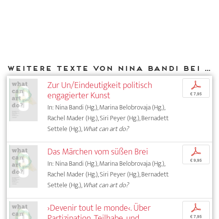
Weitere Texte von Nina Bandi bei DIAPHANES
Zur Un/Eindeutigkeit politisch
p
engagierter Kunst
€ 7,95
In: Nina Bandi (Hg.), Marina Belobrovaja (Hg.),
Rachel Mader (Hg.), Siri Peyer (Hg.), Bernadett
Settele (Hg.),
What can art do?
Das Märchen vom süßen Brei
p
€ 9,95
In: Nina Bandi (Hg.), Marina Belobrovaja (Hg.),
Rachel Mader (Hg.), Siri Peyer (Hg.), Bernadett
Settele (Hg.),
What can art do?
›Devenir tout le monde‹. Über
p
Partizipation, Teilhabe, und
€ 7,95