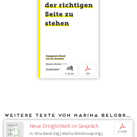
b
p
€ 40,00
OA
Weitere Texte von Marina Belobrovaja bei DIAPHANES
Neue Dringlichkeit im Gespräch
p
€ 14,95
In: Nina Bandi (Hg.), Marina Belobrovaja (Hg.),