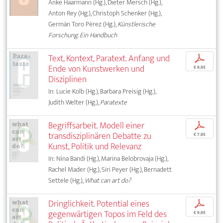
Anke Haarmann (Hg.), Dieter Mersch (Hg.),
Anton Rey (Hg.), Christoph Schenker (Hg.),
Germán Toro Pérez (Hg.),
Künstlerische
Forschung. Ein Handbuch
Text, Kontext, Paratext. Anfang und
p
Ende von Kunstwerken und
€ 9,95
Disziplinen
In: Lucie Kolb (Hg.), Barbara Preisig (Hg.),
Judith Welter (Hg.),
Paratexte
Begriffsarbeit. Modell einer
p
transdisziplinären Debatte zu
€ 7,95
Kunst, Politik und Relevanz
In: Nina Bandi (Hg.), Marina Belobrovaja (Hg.),
Rachel Mader (Hg.), Siri Peyer (Hg.), Bernadett
Settele (Hg.),
What can art do?
Dringlichkeit. Potential eines
p
gegenwärtigen Topos im Feld des
€ 9,95