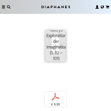
›My
Diaphanes
Psychology‹.
Überlegungen
zu Paul
Valérys
Exploration
der
Imagination
(S. 82 –
101)
p
€ 9,95