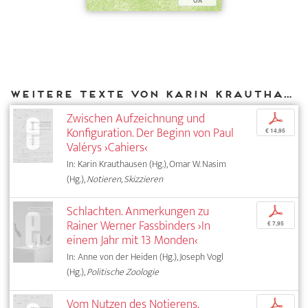
OA
Weitere Texte von Karin Krauthausen bei DIAPHANES
Zwischen Aufzeichnung und
p
Konfiguration. Der Beginn von Paul
€ 14,95
Valérys ›Cahiers‹
In: Karin Krauthausen (Hg.), Omar W. Nasim
(Hg.),
Notieren, Skizzieren
Schlachten. Anmerkungen zu
p
Rainer Werner Fassbinders ›In
€ 7,95
einem Jahr mit 13 Monden‹
In: Anne von der Heiden (Hg.), Joseph Vogl
(Hg.),
Politische Zoologie
Vom Nutzen des Notierens.
p