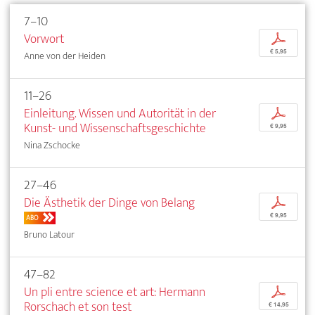
7–10
Vorwort
p
€ 5,95
Anne von der Heiden
11–26
Einleitung. Wissen und Autorität in der
p
Kunst- und Wissenschaftsgeschichte
€ 9,95
Nina Zschocke
27–46
Die Ästhetik der Dinge von Belang
p
€ 9,95
ABO
Bruno Latour
47–82
Un pli entre science et art: Hermann
p
Rorschach et son test
€ 14,95