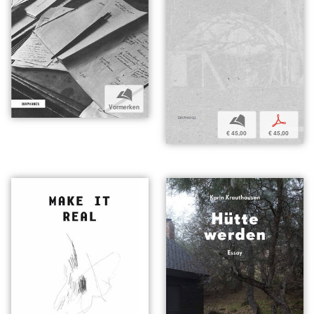
b
Vormerken
b
p
€ 45,00
€ 45,00