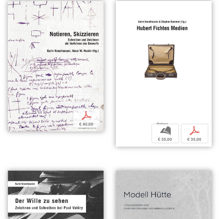
p
€ 40,00
b
p
€ 35,00
€ 35,00