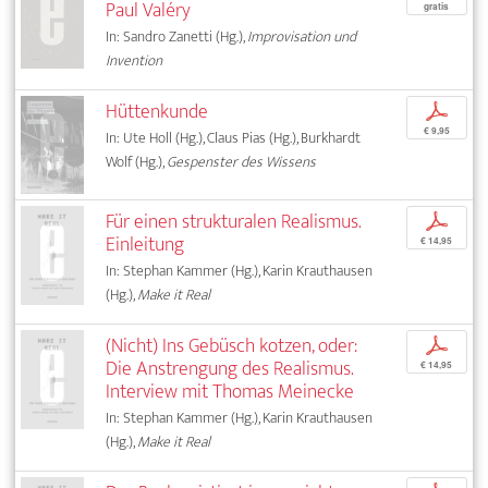
Paul Valéry
gratis
In: Sandro Zanetti (Hg.),
Improvisation und
Invention
Hüttenkunde
p
€ 9,95
In: Ute Holl (Hg.), Claus Pias (Hg.), Burkhardt
Wolf (Hg.),
Gespenster des Wissens
Für einen strukturalen Realismus.
p
Einleitung
€ 14,95
In: Stephan Kammer (Hg.), Karin Krauthausen
(Hg.),
Make it Real
(Nicht) Ins Gebüsch kotzen, oder:
p
Die Anstrengung des Realismus.
€ 14,95
Interview mit Thomas Meinecke
In: Stephan Kammer (Hg.), Karin Krauthausen
(Hg.),
Make it Real