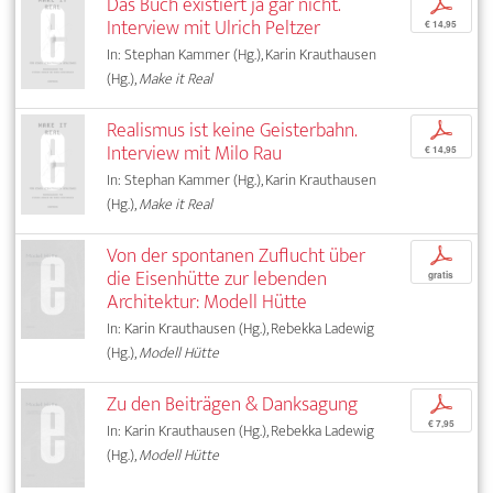
Das Buch existiert ja gar nicht.
p
Interview mit Ulrich Peltzer
€ 14,95
In: Stephan Kammer (Hg.), Karin Krauthausen
(Hg.),
Make it Real
Realismus ist keine Geisterbahn.
p
Interview mit Milo Rau
€ 14,95
In: Stephan Kammer (Hg.), Karin Krauthausen
(Hg.),
Make it Real
Von der spontanen Zuflucht über
p
die Eisenhütte zur lebenden
gratis
Architektur: Modell Hütte
In: Karin Krauthausen (Hg.), Rebekka Ladewig
(Hg.),
Modell Hütte
Zu den Beiträgen & Danksagung
p
€ 7,95
In: Karin Krauthausen (Hg.), Rebekka Ladewig
(Hg.),
Modell Hütte