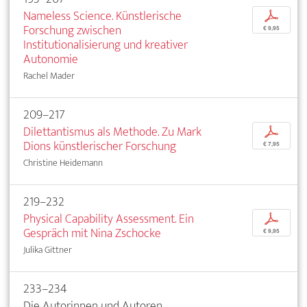
Nameless Science. Künstlerische
p
Forschung zwischen
€ 9,95
Institutionalisierung und kreativer
Autonomie
Rachel Mader
209–217
Dilettantismus als Methode. Zu Mark
p
Dions künstlerischer Forschung
€ 7,95
Christine Heidemann
219–232
Physical Capability Assessment. Ein
p
Gespräch mit Nina Zschocke
€ 9,95
Julika Gittner
233–234
Die Autorinnen und Autoren