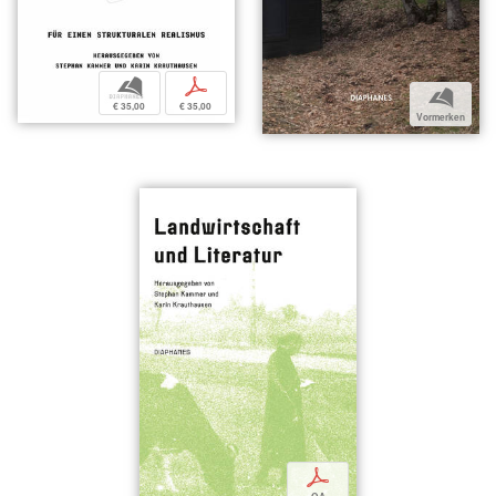
b
p
b
€ 35,00
€ 35,00
Vormerken
p