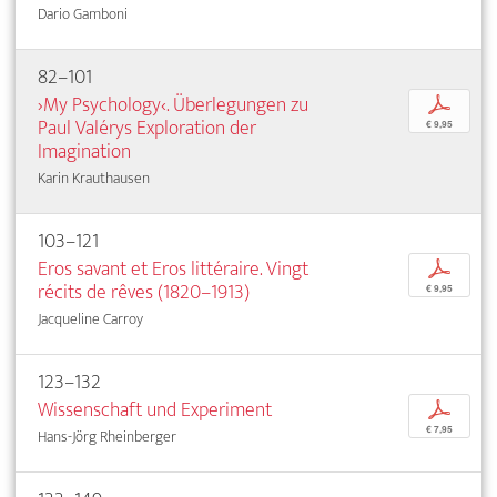
Dario Gamboni
82–101
›My Psychology‹. Überlegungen zu
p
Paul Valérys Exploration der
€ 9,95
Imagination
Karin Krauthausen
103–121
Eros savant et Eros littéraire. Vingt
p
récits de rêves (1820–1913)
€ 9,95
Jacqueline Carroy
123–132
Wissenschaft und Experiment
p
€ 7,95
Hans-Jörg Rheinberger