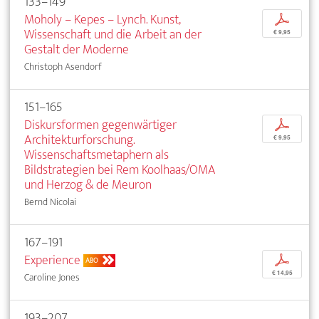
133–149
Moholy – Kepes – Lynch. Kunst,
p
Wissenschaft und die Arbeit an der
€ 9,95
Gestalt der Moderne
Christoph Asendorf
151–165
Diskursformen gegenwärtiger
p
Architekturforschung.
€ 9,95
Wissenschaftsmetaphern als
Bildstrategien bei Rem Koolhaas/OMA
und Herzog & de Meuron
Bernd Nicolai
167–191
Experience
p
ABO
€ 14,95
Caroline Jones
193–207