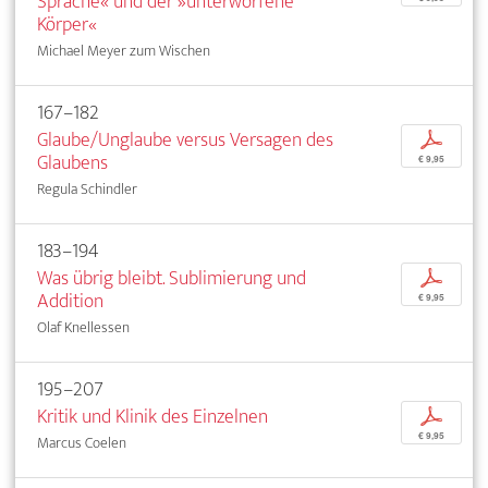
Sprache« und der »unterworfene
Körper«
Michael Meyer zum Wischen
167–182
Glaube/Unglaube versus Versagen des
p
Glaubens
€ 9,95
Regula Schindler
183–194
Was übrig bleibt. Sublimierung und
p
Addition
€ 9,95
Olaf Knellessen
195–207
Kritik und Klinik des Einzelnen
p
€ 9,95
Marcus Coelen