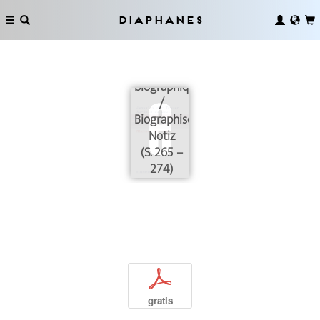
Diaphanes
Notes
biographiques
/
Biographische
Notiz
(S. 265 –
274)
p
gratis