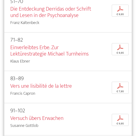
51–70
Die Entdeckung Derridas oder Schrift
p
und Lesen in der Psychoanalyse
€ 9,95
Franz Kaltenbeck
71–82
Einverleibtes Erbe. Zur
p
Lektürestrategie Michael Turnheims
€ 9,95
Klaus Ebner
83–89
Vers une lisibilité de la lettre
p
€ 7,95
Francis Capron
91–102
Versuch übers Erwachen
p
€ 9,95
Susanne Gottlob