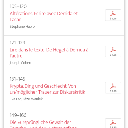
105–120
Altérations. Ecrire avec Derrida et
p
Lacan
€ 9,95
Stéphane Habib
121–129
Lire dans le texte. De Hegel à Derrida à
p
l’autre
€ 7,95
Joseph Cohen
131–145
Krypta, Ding und Geschlecht. Von
p
un/möglicher Trauer zur Diskurskritik
€ 9,95
Eva Laquièze-Waniek
149–166
Die »ursprüngliche Gewalt der
p
€ 9,95