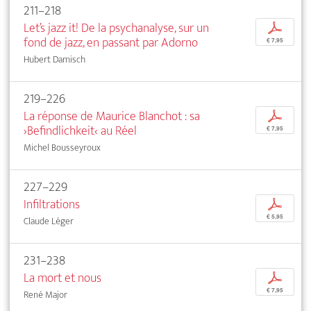
211–218
Let’s jazz it! De la psychanalyse, sur un
p
fond de jazz, en passant par Adorno
€ 7,95
Hubert Damisch
219–226
La réponse de Maurice Blanchot : sa
p
›Befindlichkeit‹ au Réel
€ 7,95
Michel Bousseyroux
227–229
Infiltrations
p
€ 5,95
Claude Léger
231–238
La mort et nous
p
€ 7,95
René Major