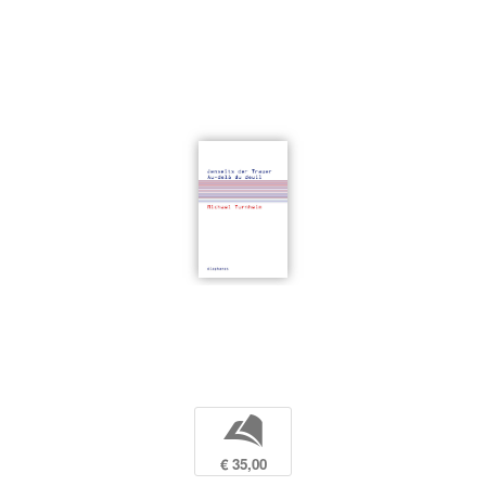
b
€ 35,00