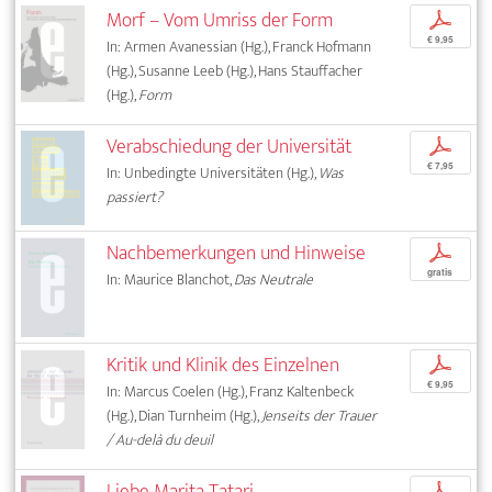
Morf – Vom Umriss der Form
p
€ 9,95
In: Armen Avanessian (Hg.), Franck Hofmann
(Hg.), Susanne Leeb (Hg.), Hans Stauffacher
(Hg.),
Form
Verabschiedung der Universität
p
€ 7,95
In: Unbedingte Universitäten (Hg.),
Was
passiert?
Nachbemerkungen und Hinweise
p
gratis
In: Maurice Blanchot,
Das Neutrale
Kritik und Klinik des Einzelnen
p
€ 9,95
In: Marcus Coelen (Hg.), Franz Kaltenbeck
(Hg.), Dian Turnheim (Hg.),
Jenseits der Trauer
/ Au-delà du deuil
Liebe Marita Tatari
p