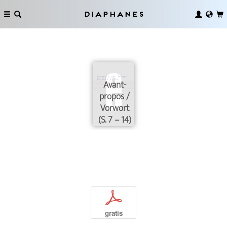
Diaphanes
Avant-
propos /
Vorwort
(S. 7 – 14)
p
gratis