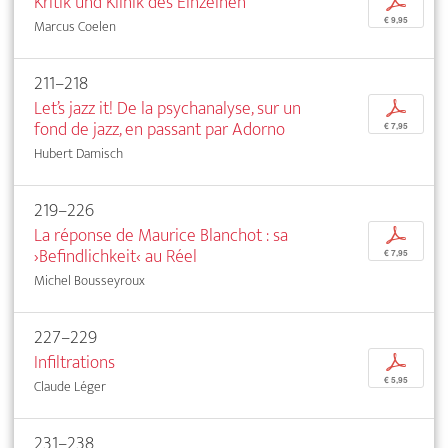
Kritik und Klinik des Einzelnen
p
€ 9,95
Marcus Coelen
211–218
Let’s jazz it! De la psychanalyse, sur un
p
fond de jazz, en passant par Adorno
€ 7,95
Hubert Damisch
219–226
La réponse de Maurice Blanchot : sa
p
›Befindlichkeit‹ au Réel
€ 7,95
Michel Bousseyroux
227–229
Infiltrations
p
€ 5,95
Claude Léger
231–238