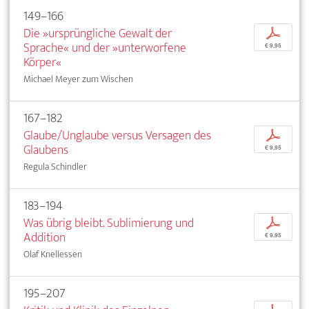
149–166
Die »ursprüngliche Gewalt der
p
Sprache« und der »unterworfene
€ 9,95
Körper«
Michael Meyer zum Wischen
167–182
Glaube/Unglaube versus Versagen des
p
Glaubens
€ 9,95
Regula Schindler
183–194
Was übrig bleibt. Sublimierung und
p
Addition
€ 9,95
Olaf Knellessen
195–207