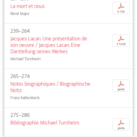
La mort et nous
p
€ 7,95
René Major
239–264
Jacques Lacan. Une présentation de
p
son oeuvre / Jacques Lacan. Eine
€ 14,95
Darstellung seines Werkes
Michael Turnheim
265–274
Notes biographiques / Biographische
p
Notiz
gratis
Franz Kaltenbeck
275–286
Bibliographie Michael Turnheim
p
gratis