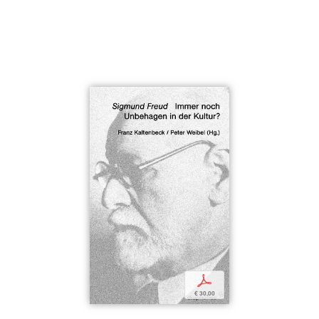
p
€ 30,00