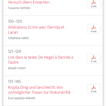
Versuch übers Erwachen
p
€ 9,95
Susanne Gottlob
105–120
Altérations. Ecrire avec Derrida et
p
Lacan
€ 9,95
Stéphane Habib
121–129
Lire dans le texte. De Hegel à Derrida à
p
l’autre
€ 7,95
Joseph Cohen
131–145
Krypta, Ding und Geschlecht. Von
p
un/möglicher Trauer zur Diskurskritik
€ 9,95
Eva Laquièze-Waniek