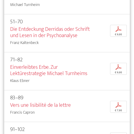
Michael Turnheim
51–70
Die Entdeckung Derridas oder Schrift
p
und Lesen in der Psychoanalyse
€ 9,95
Franz Kaltenbeck
71–82
Einverleibtes Erbe. Zur
p
Lektürestrategie Michael Turnheims
€ 9,95
Klaus Ebner
83–89
Vers une lisibilité de la lettre
p
€ 7,95
Francis Capron
91–102