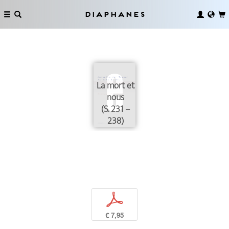
Diaphanes
La mort et
nous
(S. 231 –
238)
p
€ 7,95