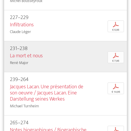
Michel Bousseyroux
227–229
Infiltrations
p
€ 5,95
Claude Léger
231–238
La mort et nous
p
€ 7,95
René Major
239–264
Jacques Lacan. Une présentation de
p
son oeuvre / Jacques Lacan. Eine
€ 14,95
Darstellung seines Werkes
Michael Turnheim
265–274
Notes biographiques / Biographische
p