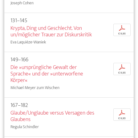
Joseph Cohen
131–145
Krypta, Ding und Geschlecht. Von
p
un/möglicher Trauer zur Diskurskritik
€ 9,95
Eva Laquièze-Waniek
149–166
Die »ursprüngliche Gewalt der
p
Sprache« und der »unterworfene
€ 9,95
Körper«
Michael Meyer zum Wischen
167–182
Glaube/Unglaube versus Versagen des
p
Glaubens
€ 9,95
Regula Schindler