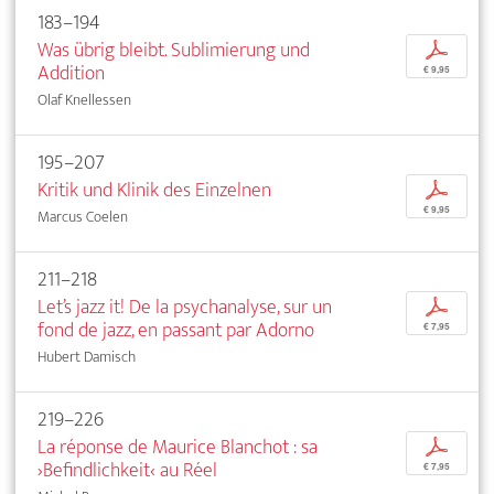
183–194
Was übrig bleibt. Sublimierung und
p
Addition
€ 9,95
Olaf Knellessen
195–207
Kritik und Klinik des Einzelnen
p
€ 9,95
Marcus Coelen
211–218
Let’s jazz it! De la psychanalyse, sur un
p
fond de jazz, en passant par Adorno
€ 7,95
Hubert Damisch
219–226
La réponse de Maurice Blanchot : sa
p
›Befindlichkeit‹ au Réel
€ 7,95