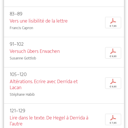
83–89
Vers une lisibilité de la lettre
p
€ 7,95
Francis Capron
91–102
Versuch übers Erwachen
p
€ 9,95
Susanne Gottlob
105–120
Altérations. Ecrire avec Derrida et
p
Lacan
€ 9,95
Stéphane Habib
121–129
Lire dans le texte. De Hegel à Derrida à
p
l’autre
€ 7,95