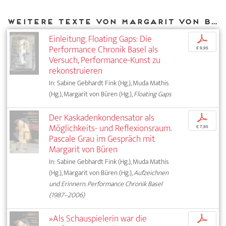
Weitere Texte von Margarit von Büren bei DIAPHANES
Einleitung. Floating Gaps: Die
p
Performance Chronik Basel als
€ 9,95
Versuch, Performance-Kunst zu
rekonstruieren
In: Sabine Gebhardt Fink (Hg.), Muda Mathis
(Hg.), Margarit von Büren (Hg.),
Floating Gaps
Der Kaskadenkondensator als
p
Möglichkeits- und Reflexionsraum.
€ 7,95
Pascale Grau im Gespräch mit
Margarit von Büren
In: Sabine Gebhardt Fink (Hg.), Muda Mathis
(Hg.), Margarit von Büren (Hg.),
Aufzeichnen
und Erinnern. Performance Chronik Basel
(1987–2006)
»Als Schauspielerin war die
p