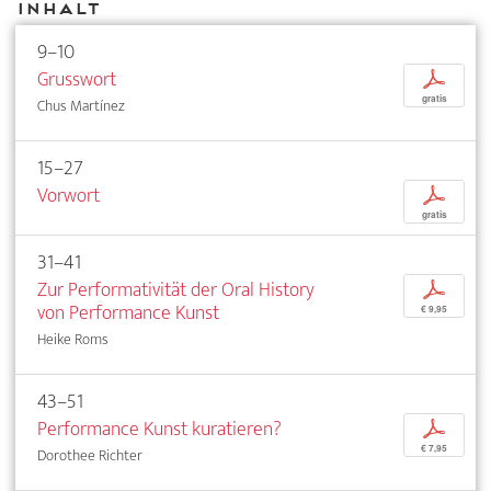
Inhalt
9–10
Grusswort
p
gratis
Chus Martínez
15–27
Vorwort
p
gratis
31–41
Zur Performativität der Oral History
p
von Performance Kunst
€ 9,95
Heike Roms
43–51
Performance Kunst kuratieren?
p
€ 7,95
Dorothee Richter