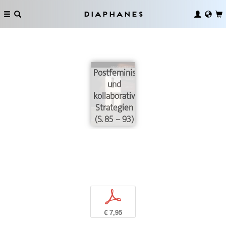
Diaphanes
Postfeministische
und
kollaborative
Strategien
(S. 85 – 93)
p
€ 7,95