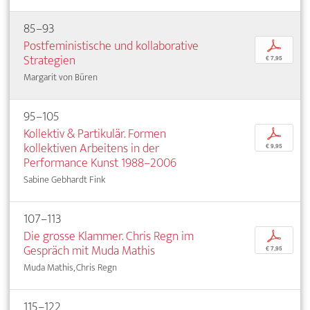
85–93
Postfeministische und kollaborative
p
Strategien
€ 7,95
Margarit von Büren
95–105
Kollektiv & Partikulär. Formen
p
kollektiven Arbeitens in der
€ 9,95
Performance Kunst 1988–2006
Sabine Gebhardt Fink
107–113
Die grosse Klammer. Chris Regn im
p
Gespräch mit Muda Mathis
€ 7,95
Muda Mathis, Chris Regn
115–122