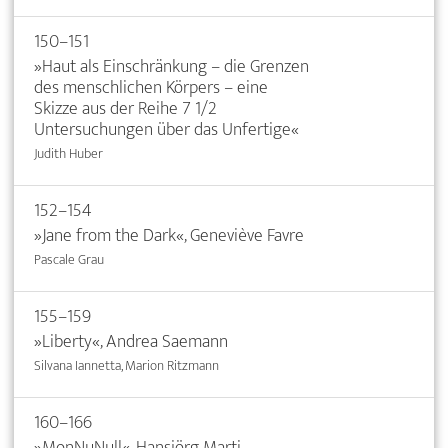
150–151
»Haut als Einschränkung – die Grenzen
des menschlichen Körpers – eine
Skizze aus der Reihe 7 1/2
Untersuchungen über das Unfertige«
Judith Huber
152–154
»Jane from the Dark«, Geneviève Favre
Pascale Grau
155–159
»Liberty«, Andrea Saemann
Silvana Iannetta, Marion Ritzmann
160–166
»MonNuNull«, Hansjörg Marti