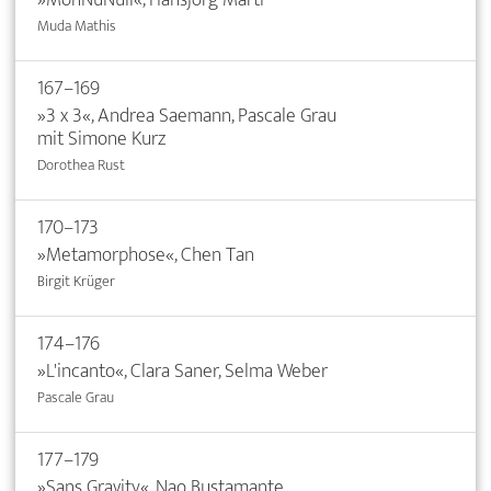
Muda Mathis
167–169
»3 x 3«, Andrea Saemann, Pascale Grau
mit Simone Kurz
Dorothea Rust
170–173
»Metamorphose«, Chen Tan
Birgit Krüger
174–176
»L'incanto«, Clara Saner, Selma Weber
Pascale Grau
177–179
»Sans Gravity«, Nao Bustamante