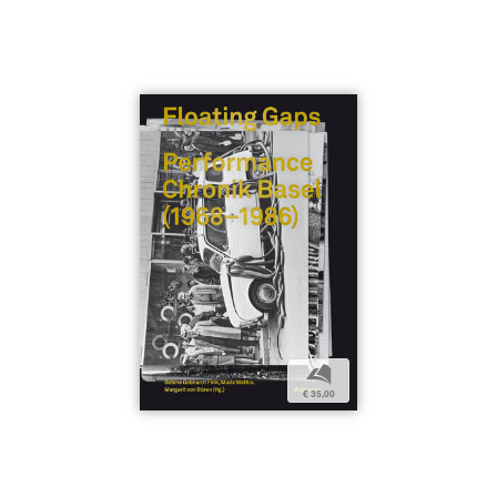
b
€ 35,00