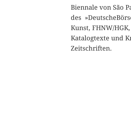
Biennale von São P
des »DeutscheBörse 
Kunst, FHNW/HGK, B
Katalogtexte und Kr
Zeitschriften.