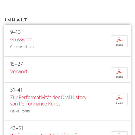
Inhalt
9–10
Grusswort
p
gratis
Chus Martínez
15–27
Vorwort
p
gratis
31–41
Zur Performativität der Oral History
p
von Performance Kunst
€ 9,95
Heike Roms
43–51