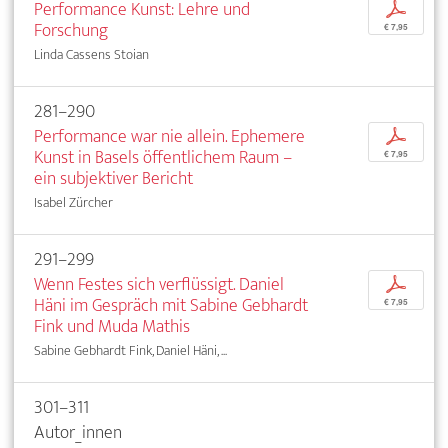
Performance Kunst: Lehre und
p
Forschung
€ 7,95
Linda Cassens Stoian
281–290
Performance war nie allein. Ephemere
p
Kunst in Basels öffentlichem Raum –
€ 7,95
ein subjektiver Bericht
Isabel Zürcher
291–299
Wenn Festes sich verflüssigt. Daniel
p
Häni im Gespräch mit Sabine Gebhardt
€ 7,95
Fink und Muda Mathis
Sabine Gebhardt Fink, Daniel Häni, ...
301–311
Autor_innen