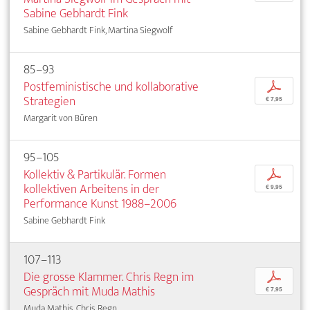
Sabine Gebhardt Fink
Sabine Gebhardt Fink, Martina Siegwolf
85–93
Postfeministische und kollaborative
p
Strategien
€ 7,95
Margarit von Büren
95–105
Kollektiv & Partikulär. Formen
p
kollektiven Arbeitens in der
€ 9,95
Performance Kunst 1988–2006
Sabine Gebhardt Fink
107–113
Die grosse Klammer. Chris Regn im
p
Gespräch mit Muda Mathis
€ 7,95
Muda Mathis, Chris Regn