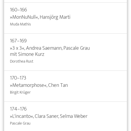
160–166
»MonNuNull«, Hansjörg Marti
Muda Mathis
167–169
»3 x 3«, Andrea Saemann, Pascale Grau
mit Simone Kurz
Dorothea Rust
170–173
»Metamorphose«, Chen Tan
Birgit Krüger
174–176
»L'incanto«, Clara Saner, Selma Weber
Pascale Grau