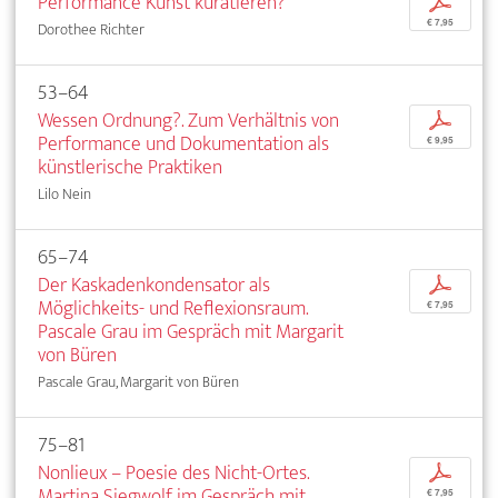
Performance Kunst kuratieren?
p
€ 7,95
Dorothee Richter
53–64
Wessen Ordnung?. Zum Verhältnis von
p
Performance und Dokumentation als
€ 9,95
künstlerische Praktiken
Lilo Nein
65–74
Der Kaskadenkondensator als
p
Möglichkeits- und Reflexionsraum.
€ 7,95
Pascale Grau im Gespräch mit Margarit
von Büren
Pascale Grau, Margarit von Büren
75–81
Nonlieux – Poesie des Nicht-Ortes.
p
Martina Siegwolf im Gespräch mit
€ 7,95