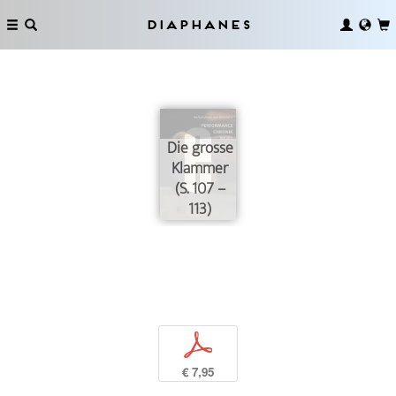
Diaphanes
Die grosse
Klammer
(S. 107 –
113)
p
€ 7,95