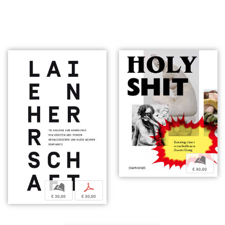
b
€ 40,00
b
p
€ 30,00
€ 30,00