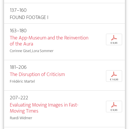
137–160
FOUND FOOTAGE I
163–180
The App-Museum and the Reinvention
p
of the Aura
€ 9,95
Corinne Gisel, Lora Sommer
181–206
The Disruption of Criticism
p
€ 14,95
Frédéric Martel
207–222
Evaluating Moving Images in Fast-
p
Moving Times
€ 9,95
Ruedi Widmer