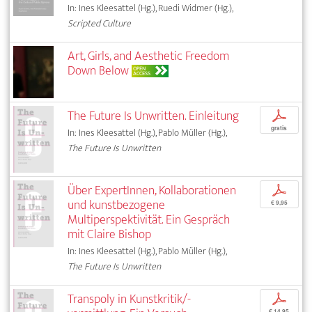
In: Ines Kleesattel (Hg.), Ruedi Widmer (Hg.),
Scripted Culture
Art, Girls, and Aesthetic Freedom
Down Below
OPEN
ACCESS
The Future Is Unwritten. Einleitung
p
gratis
In: Ines Kleesattel (Hg.), Pablo Müller (Hg.),
The Future Is Unwritten
Über ExpertInnen, Kollaborationen
p
und kunstbezogene
€ 9,95
Multiperspektivität. Ein Gespräch
mit Claire Bishop
In: Ines Kleesattel (Hg.), Pablo Müller (Hg.),
The Future Is Unwritten
Transpoly in Kunstkritik/-
p
€ 14,95