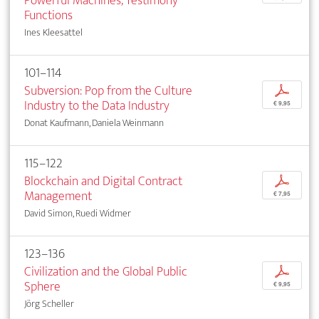
Powerful Machines, Testimony
Functions
Ines Kleesattel
101–114
Subversion: Pop from the Culture
p
Industry to the Data Industry
€ 9,95
Donat Kaufmann, Daniela Weinmann
115–122
Blockchain and Digital Contract
p
Management
€ 7,95
David Simon, Ruedi Widmer
123–136
Civilization and the Global Public
p
Sphere
€ 9,95
Jörg Scheller