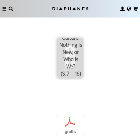
Diaphanes
Scripted
Culture.
Nothing Is
New, or
Who Is
We?
(S. 7 – 16)
p
gratis