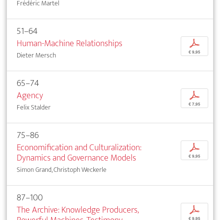
Frédéric Martel
51–64
Human-Machine Relationships
p
€ 9,95
Dieter Mersch
65–74
Agency
p
€ 7,95
Felix Stalder
75–86
Economification and Culturalization:
p
Dynamics and Governance Models
€ 9,95
Simon Grand, Christoph Weckerle
87–100
The Archive: Knowledge Producers,
p
€ 9,95