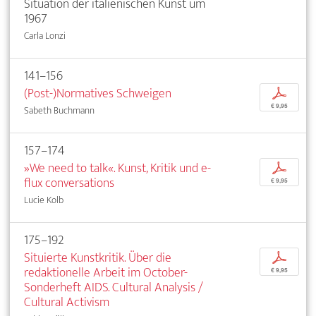
Situation der italienischen Kunst um
1967
Carla Lonzi
141–156
(Post-)Normatives Schweigen
p
€ 9,95
Sabeth Buchmann
157–174
»We need to talk«. Kunst, Kritik und e-
p
flux conversations
€ 9,95
Lucie Kolb
175–192
Situierte Kunstkritik. Über die
p
redaktionelle Arbeit im October-
€ 9,95
Sonderheft AIDS. Cultural Analysis /
Cultural Activism