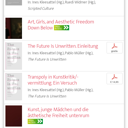
In: Ines Kleesattel (Hg.), Ruedi Widmer (Hg.),
Scripted Culture
Art, Girls, and Aesthetic Freedom
Down Below
OPEN
ACCESS
The Future Is Unwritten. Einleitung
p
gratis
In: Ines Kleesattel (Hg.), Pablo Müller (Hg.),
The Future Is Unwritten
Transpoly in Kunstkritik/-
p
vermittlung. Ein Versuch
€ 14,95
In: Ines Kleesattel (Hg.), Pablo Müller (Hg.),
The Future Is Unwritten
Kunst, junge Mädchen und die
ästhetische Freiheit untenrum
OPEN
ACCESS