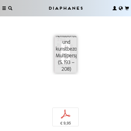
Diaphanes
Über
ExpertInnen,
Kollaborationen
und
kunstbezogene
Multiperspektivität
(S. 193 –
208)
p
€ 9,95