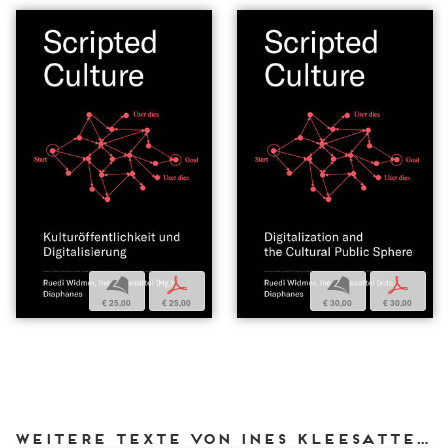
b
p
b
p
€ 25,00
€ 25,00
€ 30,00
€ 30,00
Weitere Texte von Ines Kleesattel bei DIAPHANES