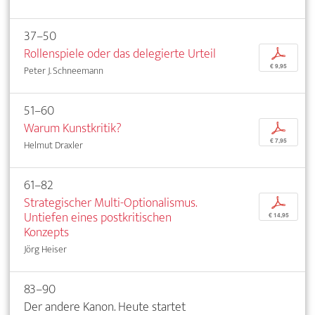
37–50
Rollenspiele oder das delegierte Urteil
p
€ 9,95
Peter J. Schneemann
51–60
Warum Kunstkritik?
p
€ 7,95
Helmut Draxler
61–82
Strategischer Multi-Optionalismus.
p
Untiefen eines postkritischen
€ 14,95
Konzepts
Jörg Heiser
83–90
Der andere Kanon. Heute startet