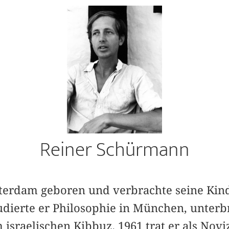
Reiner Schürmann
erdam geboren und ver­brachte seine Kind
tudierte er Philosophie in München, unter
 israelischen Kibbuz. 1961 trat er als Novi