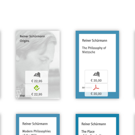
b
b
€ 35,00
€ 22,95
p
e
€ 35,00
€ 22,95