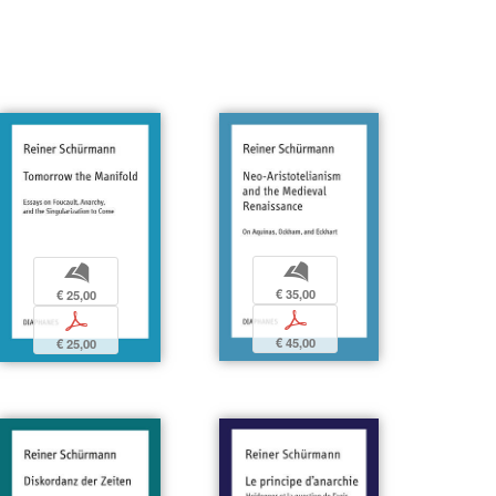
b
b
€ 35,00
€ 25,00
p
p
€ 45,00
€ 25,00