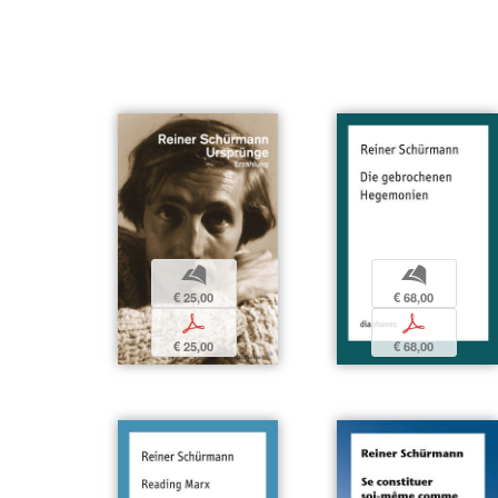
b
b
€ 25,00
€ 68,00
p
p
€ 25,00
€ 68,00