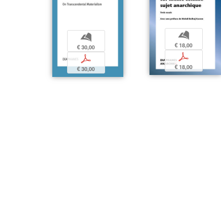
b
b
€ 18,00
€ 30,00
p
p
€ 18,00
€ 30,00