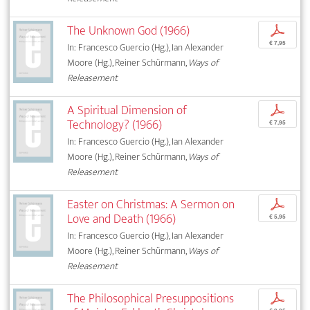
The Unknown God (1966)
p
€ 7,95
In: Francesco Guercio (Hg.), Ian Alexander
Moore (Hg.), Reiner Schürmann,
Ways of
Releasement
A Spiritual Dimension of
p
Technology? (1966)
€ 7,95
In: Francesco Guercio (Hg.), Ian Alexander
Moore (Hg.), Reiner Schürmann,
Ways of
Releasement
Easter on Christmas: A Sermon on
p
Love and Death (1966)
€ 5,95
In: Francesco Guercio (Hg.), Ian Alexander
Moore (Hg.), Reiner Schürmann,
Ways of
Releasement
The Philosophical Presuppositions
p