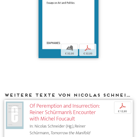
b
p
€ 32,00
€ 32,00
Weitere Texte von Nicolas Schneider bei DIAPHANES
Of Peremption and Insurrection:
p
Reiner Schürmann’s Encounter
€ 12,95
with Michel Foucault
In: Nicolas Schneider (Hg.), Reiner
Schürmann,
Tomorrow the Manifold