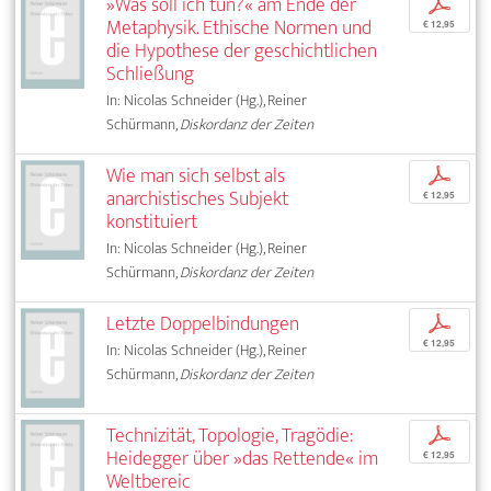
»Was soll ich tun?« am Ende der
p
Metaphysik. Ethische Normen und
€ 12,95
die Hypothese der geschichtlichen
Schließung
In: Nicolas Schneider (Hg.), Reiner
Schürmann,
Diskordanz der Zeiten
Wie man sich selbst als
p
anarchistisches Subjekt
€ 12,95
konstituiert
In: Nicolas Schneider (Hg.), Reiner
Schürmann,
Diskordanz der Zeiten
Letzte Doppelbindungen
p
€ 12,95
In: Nicolas Schneider (Hg.), Reiner
Schürmann,
Diskordanz der Zeiten
Technizität, Topologie, Tragödie:
p
Heidegger über »das Rettende« im
€ 12,95
Weltbereic