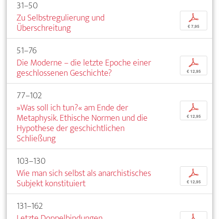
31–50
Zu Selbstregulierung und
p
Überschreitung
€ 7,95
51–76
Die Moderne – die letzte Epoche einer
p
geschlossenen Geschichte?
€ 12,95
77–102
»Was soll ich tun?« am Ende der
p
Metaphysik. Ethische Normen und die
€ 12,95
Hypothese der geschichtlichen
Schließung
103–130
Wie man sich selbst als anarchistisches
p
Subjekt konstituiert
€ 12,95
131–162
Letzte Doppelbindungen
p