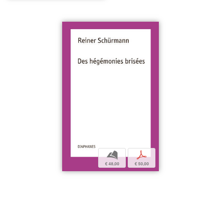
b
p
€ 48,00
€ 50,00