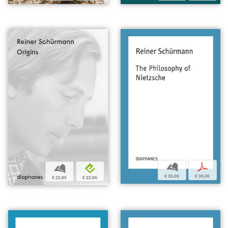
b
p
b
e
€ 35,00
€ 35,00
€ 22,95
€ 22,95