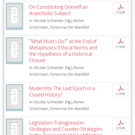
On Constituting Oneself an
p
Anarchistic Subject
€ 12,95
In: Nicolas Schneider (Hg.), Reiner
Schürmann,
Tomorrow the Manifold
“What Must I Do?” at the End of
p
Metaphysics: Ethical Norms and
€ 12,95
the Hypothesis of a Historical
Closure
In: Nicolas Schneider (Hg.), Reiner
Schürmann,
Tomorrow the Manifold
Modernity: The Last Epoch in a
p
Closed History?
€ 12,95
In: Nicolas Schneider (Hg.), Reiner
Schürmann,
Tomorrow the Manifold
Legislation-Transgression:
p
Strategies and Counter-Strategies
€ 12,95