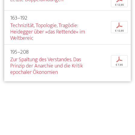
€ 12,95
163–192
Technizität, Topologie, Tragödie:
p
Heidegger über »das Rettende« im
€ 12,95
Weltbereic
195–208
Zur Spaltung des Verstandes. Das
p
Prinzip der Anarchie und die Kritik
€ 7,95
epochaler Ökonomien