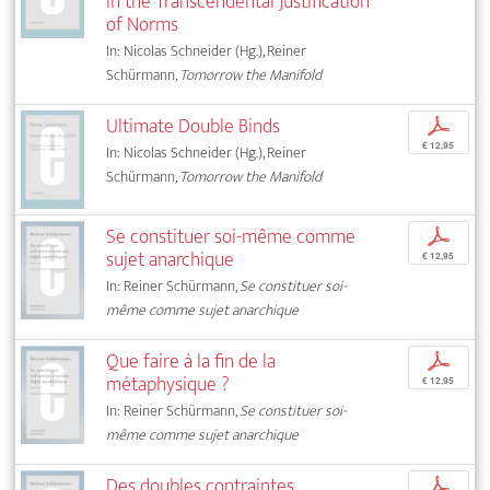
in the Transcendental Justification
of Norms
In: Nicolas Schneider (Hg.), Reiner
Schürmann,
Tomorrow the Manifold
Ultimate Double Binds
p
€ 12,95
In: Nicolas Schneider (Hg.), Reiner
Schürmann,
Tomorrow the Manifold
Se constituer soi-même comme
p
sujet anarchique
€ 12,95
In: Reiner Schürmann,
Se constituer soi-
même comme sujet anarchique
Que faire à la fin de la
p
métaphysique ?
€ 12,95
In: Reiner Schürmann,
Se constituer soi-
même comme sujet anarchique
Des doubles contraintes
p