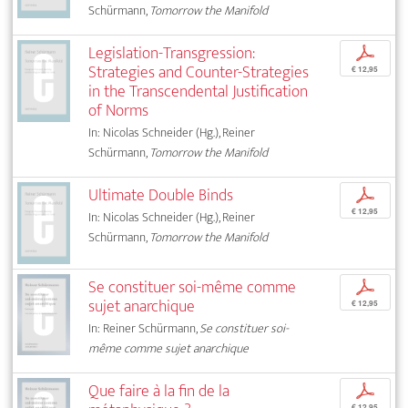
Schürmann,
Tomorrow the Manifold
Legislation-Transgression:
p
Strategies and Counter-Strategies
€ 12,95
in the Transcendental Justification
of Norms
In: Nicolas Schneider (Hg.), Reiner
Schürmann,
Tomorrow the Manifold
Ultimate Double Binds
p
€ 12,95
In: Nicolas Schneider (Hg.), Reiner
Schürmann,
Tomorrow the Manifold
Se constituer soi-même comme
p
sujet anarchique
€ 12,95
In: Reiner Schürmann,
Se constituer soi-
même comme sujet anarchique
Que faire à la fin de la
p
€ 12,95