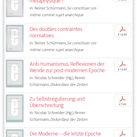
métaphysique ?
In: Reiner Schürmann,
Se constituer soi-
même comme sujet anarchique
Des doubles contraintes
p
normatives
€ 12,95
In: Reiner Schürmann,
Se constituer soi-
même comme sujet anarchique
Anti-Humanismus. Reflexionen der
p
Wende zur post-modernen Epoche
€ 12,95
In: Nicolas Schneider (Hg.), Reiner
Schürmann,
Diskordanz der Zeiten
Zu Selbstregulierung und
p
Überschreitung
€ 7,95
In: Nicolas Schneider (Hg.), Reiner
Schürmann,
Diskordanz der Zeiten
Die Moderne – die letzte Epoche
p