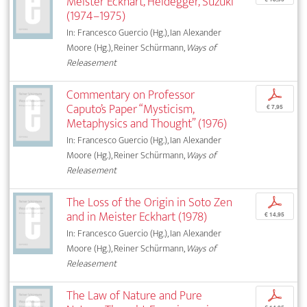
Meister Eckhart, Heidegger, Suzuki
(1974–1975)
In: Francesco Guercio (Hg.), Ian Alexander
Moore (Hg.), Reiner Schürmann,
Ways of
Releasement
Commentary on Professor
p
Caputo’s Paper “Mysticism,
€ 7,95
Metaphysics and Thought” (1976)
In: Francesco Guercio (Hg.), Ian Alexander
Moore (Hg.), Reiner Schürmann,
Ways of
Releasement
The Loss of the Origin in Soto Zen
p
and in Meister Eckhart (1978)
€ 14,95
In: Francesco Guercio (Hg.), Ian Alexander
Moore (Hg.), Reiner Schürmann,
Ways of
Releasement
The Law of Nature and Pure
p