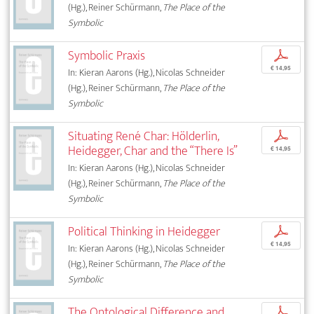
(Hg.), Reiner Schürmann,
The Place of the
Symbolic
Symbolic Praxis
p
€ 14,95
In: Kieran Aarons (Hg.), Nicolas Schneider
(Hg.), Reiner Schürmann,
The Place of the
Symbolic
Situating René Char: Hölderlin,
p
Heidegger, Char and the “There Is”
€ 14,95
In: Kieran Aarons (Hg.), Nicolas Schneider
(Hg.), Reiner Schürmann,
The Place of the
Symbolic
Political Thinking in Heidegger
p
€ 14,95
In: Kieran Aarons (Hg.), Nicolas Schneider
(Hg.), Reiner Schürmann,
The Place of the
Symbolic
The Ontological Difference and
p