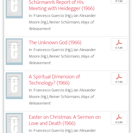
Schürmann’s Report of His
€ 7,95
Meeting with Heidegger (1966)
In: Francesco Guercio (Hg.), Ian Alexander
Moore (Hg.), Reiner Schürmann,
Ways of
Releasement
The Unknown God (1966)
p
€ 7,95
In: Francesco Guercio (Hg.), Ian Alexander
Moore (Hg.), Reiner Schürmann,
Ways of
Releasement
A Spiritual Dimension of
p
Technology? (1966)
€ 7,95
In: Francesco Guercio (Hg.), Ian Alexander
Moore (Hg.), Reiner Schürmann,
Ways of
Releasement
Easter on Christmas: A Sermon on
p
Love and Death (1966)
€ 5,95
In: Francesco Guercio (Hg.), Ian Alexander