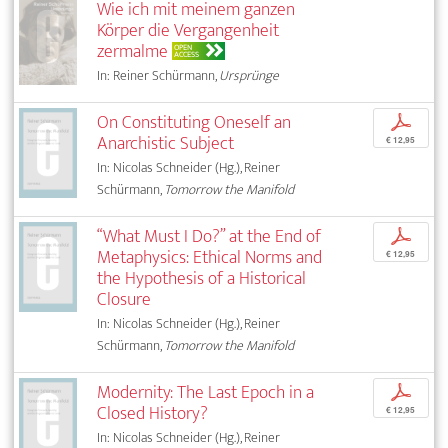
Wie ich mit meinem ganzen
Körper die Vergangenheit
zermalme
OPEN
ACCESS
In: Reiner Schürmann,
Ursprünge
On Constituting Oneself an
p
Anarchistic Subject
€ 12,95
In: Nicolas Schneider (Hg.), Reiner
Schürmann,
Tomorrow the Manifold
“What Must I Do?” at the End of
p
Metaphysics: Ethical Norms and
€ 12,95
the Hypothesis of a Historical
Closure
In: Nicolas Schneider (Hg.), Reiner
Schürmann,
Tomorrow the Manifold
Modernity: The Last Epoch in a
p
Closed History?
€ 12,95
In: Nicolas Schneider (Hg.), Reiner