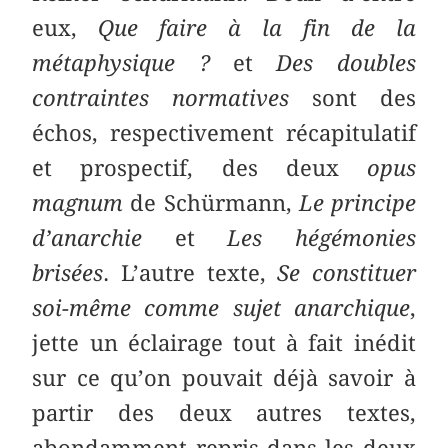
eux,
Que faire à la fin de la
métaphysique ?
et
Des doubles
contraintes normatives
sont des
échos, respectivement récapitulatif
et prospectif, des deux
opus
magnum
de Schürmann,
Le principe
d’anarchie
et
Les hégémonies
brisées
. L’autre texte,
Se constituer
soi-même comme sujet anarchique
,
jette un éclairage tout à fait inédit
sur ce qu’on pouvait déjà savoir à
partir des deux autres textes,
abondamment repris dans les deux