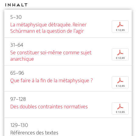
Inhalt
5–30
La métaphysique détraquée. Reiner
p
Schürmann et la question de l’agir
€ 12,95
31–64
Se constituer soi-même comme sujet
p
anarchique
€ 12,95
65–96
Que faire à la fin de la métaphysique ?
p
€ 12,95
97–128
Des doubles contraintes normatives
p
€ 12,95
129–130
Références des textes