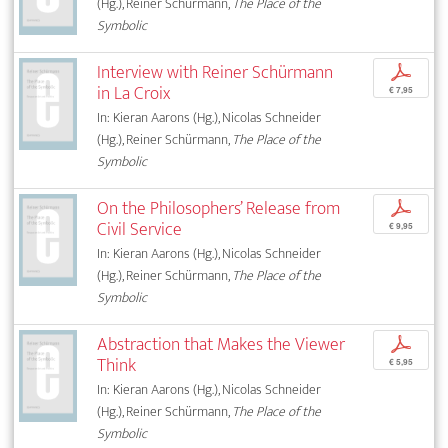
(Hg.), Reiner Schürmann,
The Place of the
Symbolic
Interview with Reiner Schürmann
p
in La Croix
€ 7,95
In: Kieran Aarons (Hg.), Nicolas Schneider
(Hg.), Reiner Schürmann,
The Place of the
Symbolic
On the Philosophers’ Release from
p
Civil Service
€ 9,95
In: Kieran Aarons (Hg.), Nicolas Schneider
(Hg.), Reiner Schürmann,
The Place of the
Symbolic
Abstraction that Makes the Viewer
p
Think
€ 5,95
In: Kieran Aarons (Hg.), Nicolas Schneider
(Hg.), Reiner Schürmann,
The Place of the
Symbolic