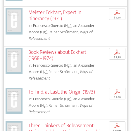
Meister Eckhart, Expert in
p
Itinerancy (1971)
€ 9,95
In: Francesco Guercio (Hg.), Ian Alexander
Moore (Hg.), Reiner Schürmann,
Ways of
Releasement
Book Reviews about Eckhart
p
(1968–1974)
€ 9,95
In: Francesco Guercio (Hg.), Ian Alexander
Moore (Hg.), Reiner Schürmann,
Ways of
Releasement
To Find, at Last, the Origin (1973)
p
€ 7,95
In: Francesco Guercio (Hg.), Ian Alexander
Moore (Hg.), Reiner Schürmann,
Ways of
Releasement
Three Thinkers of Releasement:
p
€ 18,95