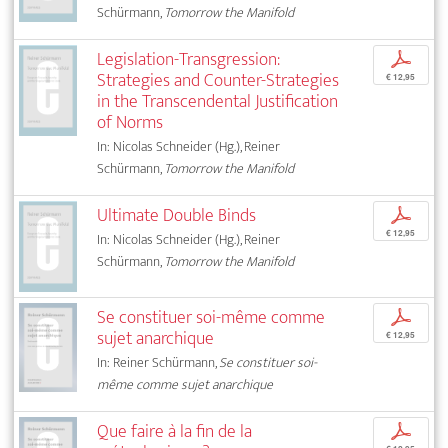
Schürmann,
Tomorrow the Manifold
Legislation-Transgression:
p
Strategies and Counter-Strategies
€ 12,95
in the Transcendental Justification
of Norms
In: Nicolas Schneider (Hg.), Reiner
Schürmann,
Tomorrow the Manifold
Ultimate Double Binds
p
€ 12,95
In: Nicolas Schneider (Hg.), Reiner
Schürmann,
Tomorrow the Manifold
Se constituer soi-même comme
p
sujet anarchique
€ 12,95
In: Reiner Schürmann,
Se constituer soi-
même comme sujet anarchique
Que faire à la fin de la
p