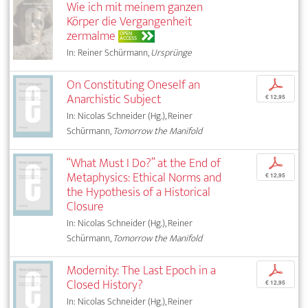
Wie ich mit meinem ganzen
Körper die Vergangenheit
zermalme
OPEN
ACCESS
In: Reiner Schürmann,
Ursprünge
On Constituting Oneself an
p
Anarchistic Subject
€ 12,95
In: Nicolas Schneider (Hg.), Reiner
Schürmann,
Tomorrow the Manifold
“What Must I Do?” at the End of
p
Metaphysics: Ethical Norms and
€ 12,95
the Hypothesis of a Historical
Closure
In: Nicolas Schneider (Hg.), Reiner
Schürmann,
Tomorrow the Manifold
Modernity: The Last Epoch in a
p
Closed History?
€ 12,95
In: Nicolas Schneider (Hg.), Reiner