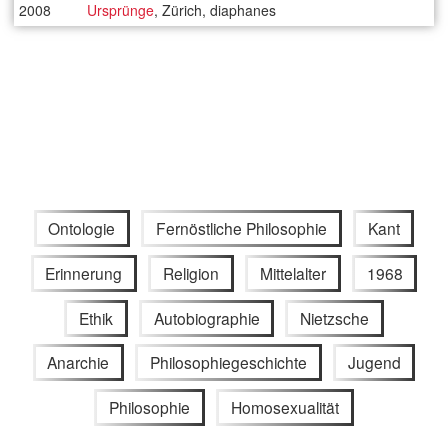
2008
Ursprünge
, Zürich, diaphanes
Ontologie
Fernöstliche Philosophie
Kant
Erinnerung
Religion
Mittelalter
1968
Ethik
Autobiographie
Nietzsche
Anarchie
Philosophiegeschichte
Jugend
Philosophie
Homosexualität