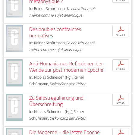
métaphysique ?
€ 12,95
In: Reiner Schürmann,
Se constituer soi-
même comme sujet anarchique
Des doubles contraintes
p
normatives
€ 12,95
In: Reiner Schürmann,
Se constituer soi-
même comme sujet anarchique
Anti-Humanismus. Reflexionen der
p
Wende zur post-modernen Epoche
€ 12,95
In: Nicolas Schneider (Hg.), Reiner
Schürmann,
Diskordanz der Zeiten
Zu Selbstregulierung und
p
Überschreitung
€ 7,95
In: Nicolas Schneider (Hg.), Reiner
Schürmann,
Diskordanz der Zeiten
Die Moderne – die letzte Epoche
p