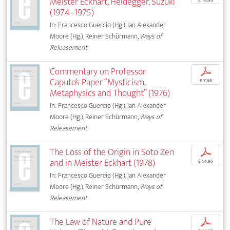
Meister Eckhart, Heidegger, Suzuki
€ 18,95
(1974–1975)
In: Francesco Guercio (Hg.), Ian Alexander
Moore (Hg.), Reiner Schürmann,
Ways of
Releasement
Commentary on Professor
p
Caputo’s Paper “Mysticism,
€ 7,95
Metaphysics and Thought” (1976)
In: Francesco Guercio (Hg.), Ian Alexander
Moore (Hg.), Reiner Schürmann,
Ways of
Releasement
The Loss of the Origin in Soto Zen
p
and in Meister Eckhart (1978)
€ 14,95
In: Francesco Guercio (Hg.), Ian Alexander
Moore (Hg.), Reiner Schürmann,
Ways of
Releasement
The Law of Nature and Pure
p