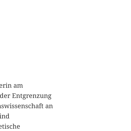
terin am
 der Entgrenzung
nswissenschaft an
sind
tische