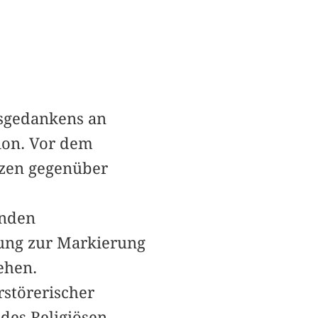
gsgedankens an
ion. Vor dem
nzen gegenüber
enden
rung zur Markierung
ehen.
störerischer
des Religiösen