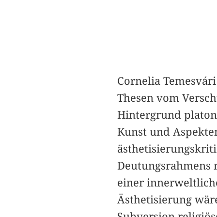
Cornelia Temesvári
Thesen vom Versch
Hintergrund platon
Kunst und Aspekten
ästhetisierungskrit
Deutungsrahmens mi
einer innerweltlic
Ästhetisierung wär
Subversion religiö