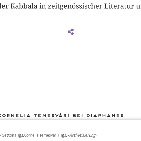
er Kabbala in zeitgenössischer Literatur u
Cornelia Temesvári bei DIAPHANES
rk Setton (Hg.), Cornelia Temesvári (Hg.),
»Ästhetisierung«