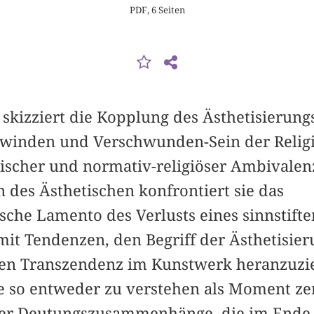
PDF, 6 Seiten
 skizziert die Kopplung des Ästhetisierun
winden und Verschwunden-Sein der Relig
ischer und normativ-religiöser Ambivale
 des Ästhetischen konfrontiert sie das
ische Lamento des Verlusts eines sinnstift
t Tendenzen, den Begriff der Ästhetisie
hen Transzendenz im Kunstwerk heranzuzi
e so entweder zu verstehen als Moment zer
ser Deutungszusammenhänge, die im Ende 