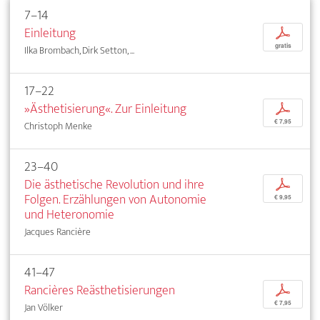
7–14
Einleitung
p
gratis
Ilka Brombach, Dirk Setton, ...
17–22
»Ästhetisierung«. Zur Einleitung
p
€ 7,95
Christoph Menke
23–40
Die ästhetische Revolution und ihre
p
Folgen. Erzählungen von Autonomie
€ 9,95
und Heteronomie
Jacques Rancière
41–47
Rancières Reästhetisierungen
p
€ 7,95
Jan Völker