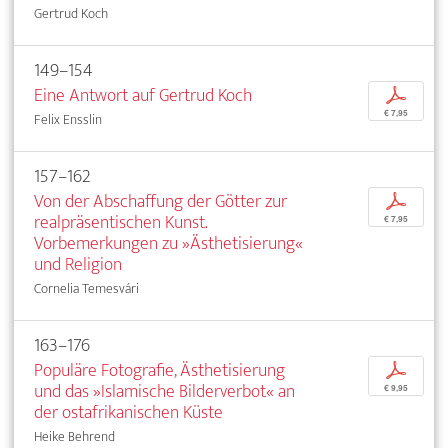
Gertrud Koch
149–154
Eine Antwort auf Gertrud Koch
p
€ 7,95
Felix Ensslin
157–162
Von der Abschaffung der Götter zur
p
realpräsentischen Kunst.
€ 7,95
Vorbemerkungen zu »Ästhetisierung«
und Religion
Cornelia Temesvári
163–176
Populäre Fotografie, Ästhetisierung
p
und das »Islamische Bilderverbot« an
€ 9,95
der ostafrikanischen Küste
Heike Behrend