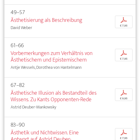
49–57
Ästhetisierung als Beschreibung
p
€ 7,95
David Weber
61–66
Vorbemerkungen zum Verhältnis von
p
Ästhetischem und Epistemischem
€ 7,95
Antje Wessels, Dorothea von Hantelmann
67–82
Ästhetische Illusion als Bestandteil des
p
Wissens. Zu Kants Opponenten-Rede
€ 9,95
Astrid Deuber-Mankowsky
83–90
Ästhetik und Nichtwissen. Eine
p
Antwort auf Astrid Deuber-
€ 7,95